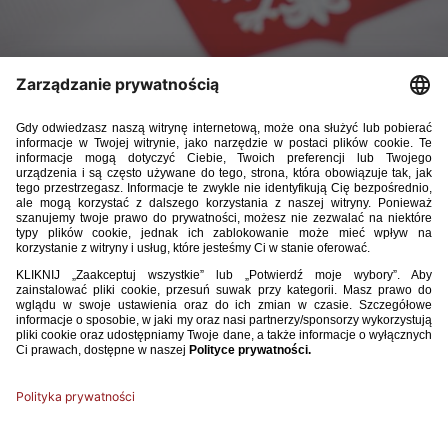
Reprezentacja Polski do lat 19 rozegrała drugie spotkanie
podczas towarzyskiego turnieju w Słowenii. Tym razem
rywalami piłkarzy trenera Wojciecha Kobeszki byli
gospodarze. Polacy wygrali 2:1 po bramkach Oskara
Tomczyka i Kacpra Nowakowskiego. We wtorek zagrają
z Francją
7 września 2024, Lublana
Słowenia – Polska 1:2 (0:1)
Bramki
: Luka Topalović 54 (karny) – Oskar Tomczyk 44, Kacper
Nowakowski 90.