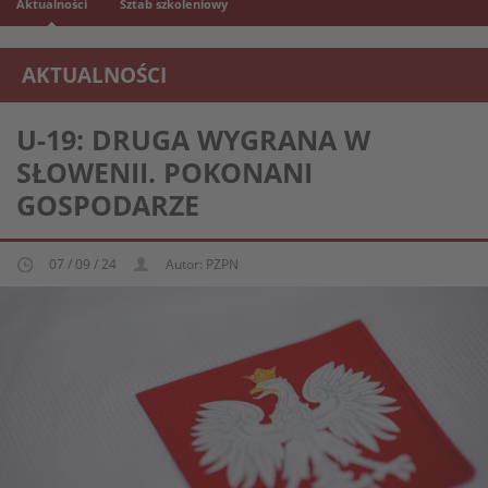
Aktualności
Sztab szkoleniowy
AKTUALNOŚCI
REPREZENTACJA MŁODZIEŻOWA U-19
U-19: DRUGA WYGRANA W
SŁOWENII. POKONANI
GOSPODARZE
07 / 09 / 24
Autor: PZPN