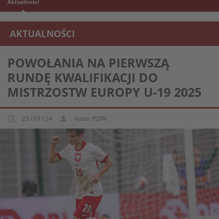
Aktualności
AKTUALNOŚCI
REPREZENTACJA MŁODZIEŻOWA U-19
POWOŁANIA NA PIERWSZĄ
RUNDĘ KWALIFIKACJI DO
MISTRZOSTW EUROPY U-19 2025
23 / 09 / 24
Autor: PZPN