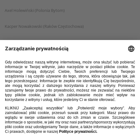
Axel Holewiński (Polonia Bytom)
Kacper Nowakowski (Raków Częstochowa)
Szymon Kądziołka (Stal Rzeszów)
Szymon Łyczko (Stal Rzeszów)
Krzysztof Kurowski (Śląsk Wrocław)
Jakub Krzyżanowski (Torino FC)
Eryk Grzywacz (Vfl Wolfsburg)
Jan Dorożko (Zagłębie Lubin)
Krzysztof Kolanko (Zagłębie Lubin)