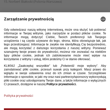
15. Norbert Białooki (Polonia Warszawa)
16. Maximilian Chmielewski (Royale Union Saint-Gilleoise)
17. Oliwier Altewęgier (Varsovia Warszawa)
18. Jan Głąb (Widzew Łódź)
19. Adam Napiórkowski (Widzew Łódź)
20. Damian Albrycht (Stal Rzeszów)
21. Oliwier Madej (Stal Rzeszów)
22. Adrian Bocheński (Śląsk Wrocław)
23. Filip Fras (Śląsk Wrocław)