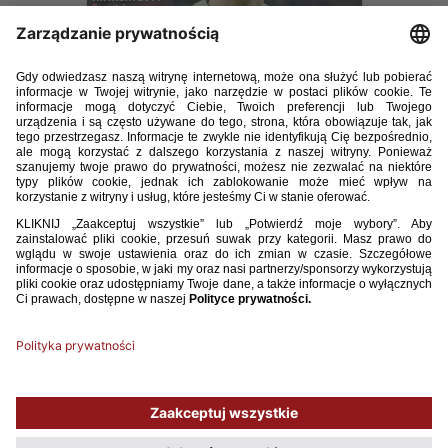
Fachowe Czasopismo Polskiego Związku Piłki Nożnej przygotowane
przez Kolegium Sędziów PZPN, a także polskich arbitrów.
SEDZIA05.pdf
5.83MB
POBIERZ
Używamy plików cookies, aby ułatwić Ci korzystanie z naszego serwisu
oraz do celów statystycznych. Jeśli nie blokujesz tych plików, to zgadzasz