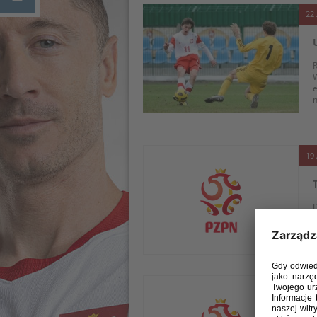
22 
R
W
e
n
19 
D
r
k
19 