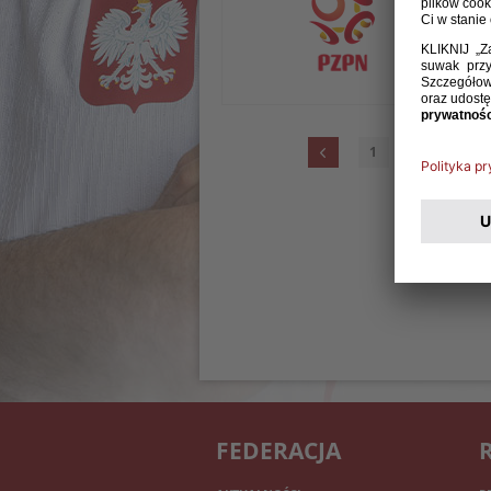
D
r
k
1
...
50
5
FEDERACJA