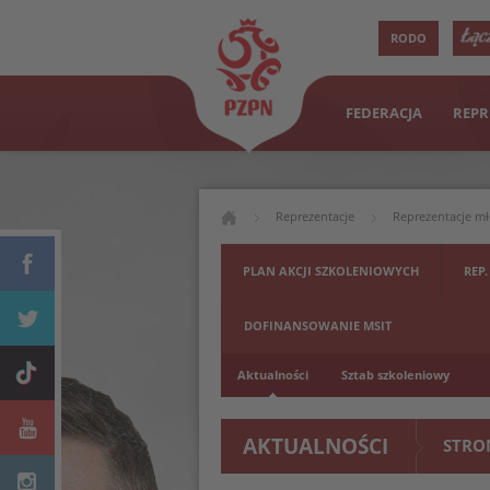
RODO
FEDERACJA
REPR
Reprezentacje
Reprezentacje m
PLAN AKCJI SZKOLENIOWYCH
REP.
DOFINANSOWANIE MSIT
Aktualności
Sztab szkoleniowy
AKTUALNOŚCI
STRO