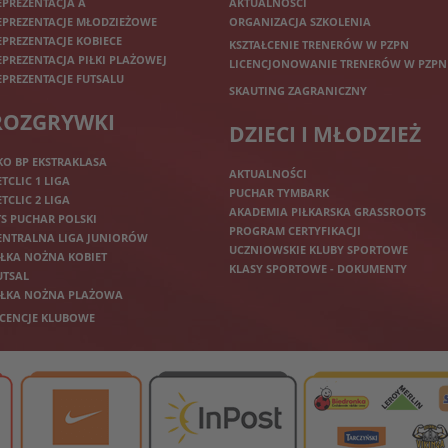
EPREZENTACJA A
AKTUALNOŚCI
EPREZENTACJE MŁODZIEŻOWE
ORGANIZACJA SZKOLENIA
EPREZENTACJE KOBIECE
KSZTAŁCENIE TRENERÓW W PZPN
EPREZENTACJA PIŁKI PLAŻOWEJ
LICENCJONOWANIE TRENERÓW W PZPN
EPREZENTACJE FUTSALU
SKAUTING ZAGRANICZNY
ROZGRYWKI
DZIECI I MŁODZIEŻ
KO BP EKSTRAKLASA
AKTUALNOŚCI
ETCLIC 1 LIGA
PUCHAR TYMBARK
ETCLIC 2 LIGA
AKADEMIA PIŁKARSKA GRASSROOTS
TS PUCHAR POLSKI
PROGRAM CERTYFIKACJI
ENTRALNA LIGA JUNIORÓW
UCZNIOWSKIE KLUBY SPORTOWE
IŁKA NOŻNA KOBIET
KLASY SPORTOWE - DOKUMENTY
UTSAL
IŁKA NOŻNA PLAŻOWA
ICENCJE KLUBOWE