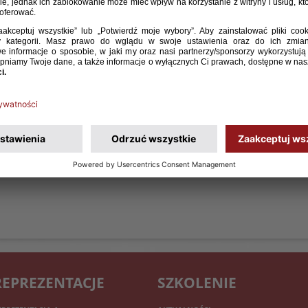
ostępny do obejrzenia jest już skrót dzisiejszego meczu
eprezentacji Polski do lat 17 z Bułgarią. Dołączamy również
omentarze trenera Roberta Wójcika oraz kapitana Filipa Jagiełło.
WIĘCEJ
1
52
53
54
55
56
57
58
REPREZENTACJE
SZKOLENIE