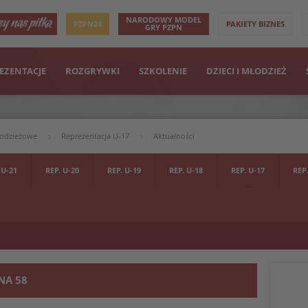
NARODOWY MODEL
PZPN24
PAKIETY BIZNES
GRY PZPN
EZENTACJE
ROZGRYWKI
SZKOLENIE
DZIECI I MŁODZIEŻ
łodzieżowe
Reprezentacja U-17
Aktualności
 U-21
REP. U-20
REP. U-19
REP. U-18
REP. U-17
REP.
NA 58