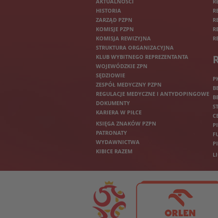
AKTUALNOŚCI
R
HISTORIA
R
ZARZĄD PZPN
R
KOMISJE PZPN
R
KOMISJA REWIZYJNA
R
STRUKTURA ORGANIZACYJNA
KLUB WYBITNEGO REPREZENTANTA
WOJEWÓDZKIE ZPN
SĘDZIOWIE
P
ZESPÓŁ MEDYCZNY PZPN
B
REGULACJE MEDYCZNE I ANTYDOPINGOWE
B
DOKUMENTY
S
KARIERA W PIŁCE
C
KSIĘGA ZNAKÓW PZPN
P
PATRONATY
F
WYDAWNICTWA
P
KIBICE RAZEM
L