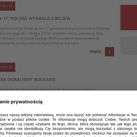
/ 10 / 13
U-17: POLSKA WYGRAŁA Z BELGIĄ
eprezentacja Polski do lat 17 prowadzona przez trenera Roberta
ójcika wygrała z Belgią 2:0 w ostatnim meczu pierwszej fazy
liminacji mistrzostw Europy. Biało-czerwoni awansowali do
astępnej rundy z pierwszego miejsca w grupie.
WIĘCEJ
/ 10 / 13
TAK OGRALIŚMY BUŁGARIĘ
ostępny do obejrzenia jest już skrót dzisiejszego meczu
eprezentacji Polski do lat 17 z Bułgarią. Dołączamy również
omentarze trenera Roberta Wójcika oraz kapitana Filipa Jagiełło.
WIĘCEJ
/ 10 / 13
TAK OGRALIŚMY BUŁGARIĘ