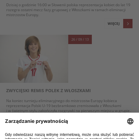
Dzisiaj o godzinie 16:00 w Słowenii polska reprezentacja kobiet do lat 19
rozegra ostatni mecz fazy grupowej z Włoszkami w ramach eliminacji
mistrzostw Europy.
WIĘCEJ
26 / 09 / 13
ZWYCIĘSKI REMIS POLEK Z WŁOSZKAMI
Na koniec turnieju eliminacyjnego do mistrzostw Europy kobieca
reprezentacja Polski U-19 bezbramkowo zremisowała z Włoszkami
i w świetnym stylu zakończyła rozgrywki na pierwszym miejscu w grupie.
WIĘCEJ
21 / 09 / 13