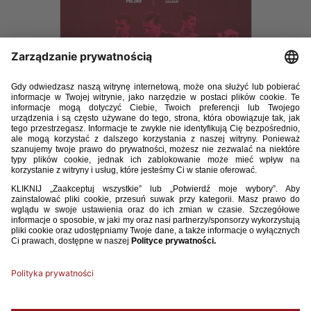
Program Liga Narodów 14-10-2018 WŁOCHY.pdf
49.41MB