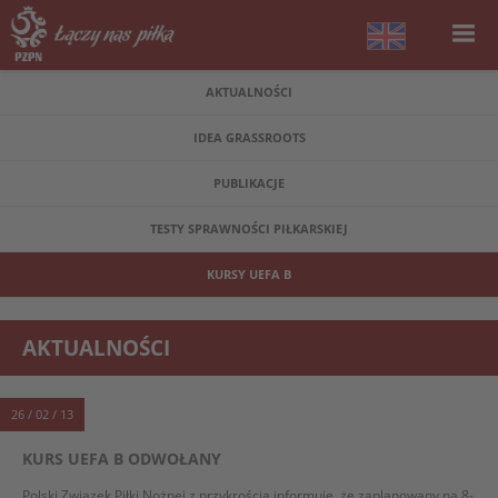
AKTUALNOŚCI
IDEA GRASSROOTS
PUBLIKACJE
TESTY SPRAWNOŚCI PIŁKARSKIEJ
KURSY UEFA B
AKTUALNOŚCI
26 / 02 / 13
KURS UEFA B ODWOŁANY
Polski Związek Piłki Nożnej z przykrością informuje, że zaplanowany na 8-