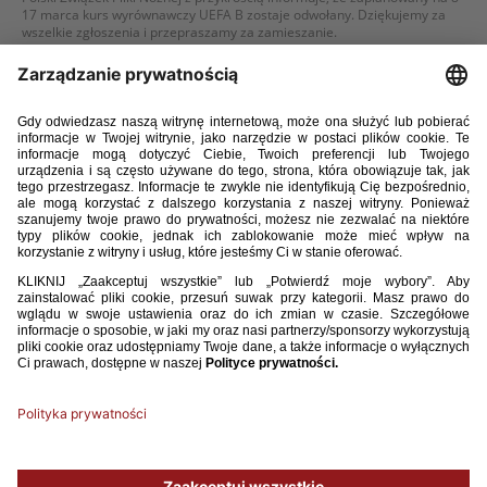
17 marca kurs wyrównawczy UEFA B zostaje odwołany. Dziękujemy za
wszelkie zgłoszenia i przepraszamy za zamieszanie.
WIĘCEJ
15 / 02 / 13
PRZYPOMINAMY O KURSIE WYRÓWNAWCZYM UEFA B
Polski Związek Piłki Nożnej przypomina, że w dniach 8–17 marca 2013
przeprowadzony zostanie kurs wyrównawczy UEFA B dla instruktorów
piłki nożnej, organizowany na mocy porozumienia z Niemieckim
Związkiem Piłki Nożnej.
WIĘCEJ
07 / 02 / 13
KURS WYRÓWNAWCZY UEFA B
Polski Związek Piłki Nożnej informuje, iż w dniach 8–17 marca 2013
przeprowadzony zostanie kurs wyrównawczy UEFA B dla instruktorów
piłki nożnej, organizowany na mocy porozumienia z Niemieckim
Związkiem Piłki Nożnej.