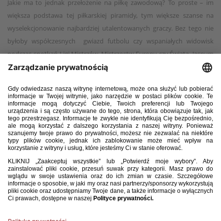
Jakie ma to jednak przełożenie na piłkę zawodową? To proste – im
większa podstawa tej piłkarskiej piramidy, tym większe szanse na
wyselekcjonowanie najbardziej utalentowanych graczy. Bez tego nie
byłoby współczesnych gwiazd futbolu czy wspaniałych widowisk
podczas spotkań Ligi Mistrzów, Mistrzostw Europy czy Świata. Jasnym
jest również to, że nie wszyscy osiągną poziom wyczynowy i nie
uczynią z gry w piłkę nożną swojego zawodu. A więc co z nimi? Ano są
oni potencjalnymi przyszłymi kibicami piłkarskimi, sędziami,
działaczami czy też sponsorami, a więc stanowią całe tło piłki nożnej.
Słynny włoski trener Marcelo Lippi został kiedyś zapytany o piłkę
grassroots. Odpowiedział: „Życie współczesnych dzieci jest o wiele
bardziej skomplikowane niż za naszych czasów. Oczywiście grają oni
zdecydowanie mniej w piłkę niż my to robiliśmy”.
Zadaniem programu Grassroots jest to zmienić, bo w końcu piłka
nożna to nie tylko milionerzy z telewizji, piękne stadiony
i nieprzyzwoicie szybkie samochody. To przede wszystkim wszystko to
co dzieje się wokół nas, wokół naszej małej społeczności, to budowanie