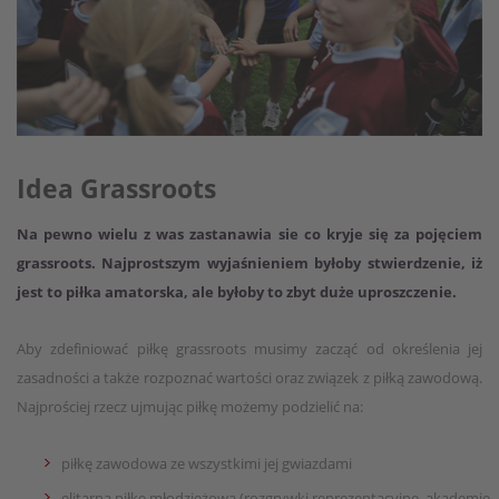
Idea Grassroots
Na pewno wielu z was zastanawia sie co kryje się za pojęciem
grassroots. Najprostszym wyjaśnieniem byłoby stwierdzenie, iż
jest to piłka amatorska, ale byłoby to zbyt duże uproszczenie.
Aby zdefiniować piłkę grassroots musimy zacząć od określenia jej
zasadności a także rozpoznać wartości oraz związek z piłką zawodową.
Najprościej rzecz ujmując piłkę możemy podzielić na:
piłkę zawodowa ze wszystkimi jej gwiazdami
elitarną piłkę młodzieżową (rozgrywki reprezentacyjne, akademie