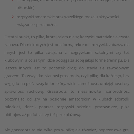
piłkarskie)
rozgrywki amatorskie oraz wszelkiego rodzaju aktywności
związane z piłką nożną.
Ostatni punkt, to piłka, której celem nie są korzyści materialne a czysta
zabawa. Dla niektórych jest ona formą rekreacji, rozrywki, zabawy, dla
innych jest to piłka związana z rozgrywkami szkolnymi czy też
klubowymi a co za tym idzie pociąga za sobą jakąś formę treningu. Dla
jeszcze innych jest to początek drogi do stania się zawodowym
graczem. To wszystko stanowi grassroots, czyli piłkę dla każdego, bez
względu na płeć, rasę, kolor skóry, wiek, zamożność, umiejętności czy
sprawność ruchową. Grassroots to niesamowita różnorodność
poczynając od gry na poziomie amatorskim w klubach (dorośli,
młodzież, dzieci) poprzez rozgrywki szkolne, pracownicze, piłkę
oldbojów aż po futsal czy też piłkę plażową.
Ale grassroots to nie tylko gra w piłkę ale również, poprzez ową grę,