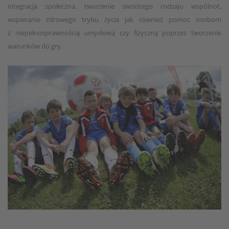
integracja społeczna, tworzenie swoistego rodzaju wspólnot,
wspieranie zdrowego trybu życia jak również pomoc osobom
z niepełnosprawnością umysłową czy fizyczną poprzez tworzenie
warunków do gry.