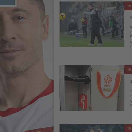
19 
W
E
o
19 
S
n
o
K
19 