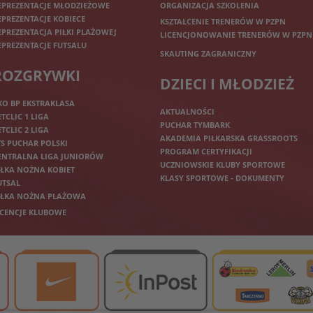
EPREZENTACJE MŁODZIEŻOWE
ORGANIZACJA SZKOLENIA
EPREZENTACJE KOBIECE
KSZTAŁCENIE TRENERÓW W PZPN
EPREZENTACJA PIŁKI PLAŻOWEJ
LICENCJONOWANIE TRENERÓW W PZPN
EPREZENTACJE FUTSALU
SKAUTING ZAGRANICZNY
ROZGRYWKI
DZIECI I MŁODZIEŻ
KO BP EKSTRAKLASA
AKTUALNOŚCI
ETCLIC 1 LIGA
PUCHAR TYMBARK
ETCLIC 2 LIGA
AKADEMIA PIŁKARSKA GRASSROOTS
TS PUCHAR POLSKI
PROGRAM CERTYFIKACJI
ENTRALNA LIGA JUNIORÓW
UCZNIOWSKIE KLUBY SPORTOWE
IŁKA NOŻNA KOBIET
KLASY SPORTOWE - DOKUMENTY
UTSAL
IŁKA NOŻNA PLAŻOWA
ICENCJE KLUBOWE