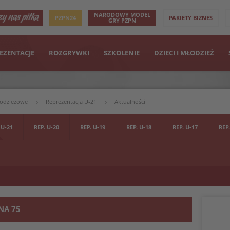
NARODOWY MODEL
PZPN24
PAKIETY BIZNES
GRY PZPN
EZENTACJE
ROZGRYWKI
SZKOLENIE
DZIECI I MŁODZIEŻ
łodzieżowe
Reprezentacja U-21
Aktualności
 U-21
REP. U-20
REP. U-19
REP. U-18
REP. U-17
REP.
NA 75