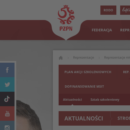
RODO
FEDERACJA
REPR
Reprezentacje
Reprezentacje m
PLAN AKCJI SZKOLENIOWYCH
REP.
DOFINANSOWANIE MSIT
Aktualności
Sztab szkoleniowy
AKTUALNOŚCI
STRO