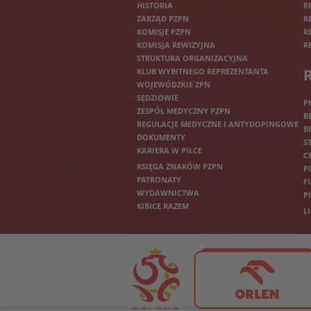
HISTORIA
R
ZARZĄD PZPN
R
KOMISJE PZPN
R
KOMISJA REWIZYJNA
R
STRUKTURA ORGANIZACYJNA
KLUB WYBITNEGO REPREZENTANTA
WOJEWÓDZKIE ZPN
SĘDZIOWIE
P
ZESPÓŁ MEDYCZNY PZPN
B
REGULACJE MEDYCZNE I ANTYDOPINGOWE
B
DOKUMENTY
S
KARIERA W PIŁCE
C
KSIĘGA ZNAKÓW PZPN
P
PATRONATY
F
WYDAWNICTWA
P
KIBICE RAZEM
L