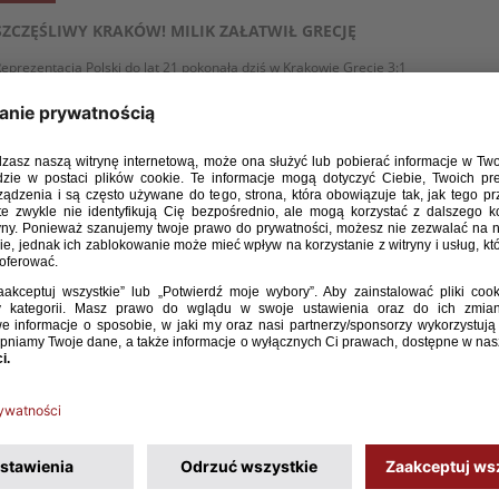
SZCZĘŚLIWY KRAKÓW! MILIK ZAŁATWIŁ GRECJĘ
eprezentacja Polski do lat 21 pokonała dziś w Krakowie Grecję 3:1
 znacznie przybliżyła się do awansu na mistrzostwa Europy 2015.
szystkie bramki dla polskiego zespołu zdobył Arkadiusz Milik.
onorowym trafieniem dla gości odpowiedział Nikos Karelis. W 90.
inucie Grecy nie wykorzystali rzutu karnego.
WIĘCEJ
/ 11 / 13
POLSKA I GRECJA TRENOWAŁY NA CRACOVII
eprezentacje Polski i Grecji do lat 21 są już po oficjalnych
reningach, a trenerzy po konferencji prasowej.
WIĘCEJ
/ 11 / 13
U-21: KADRA NA MECZE Z MALTĄ I GRECJĄ