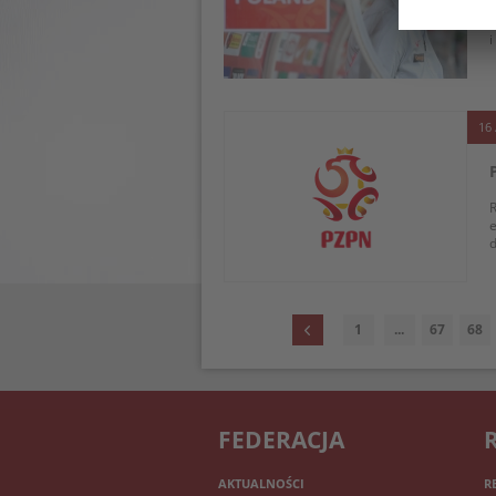
T
n
i
16 
R
e
d
1
...
67
68
FEDERACJA
AKTUALNOŚCI
R