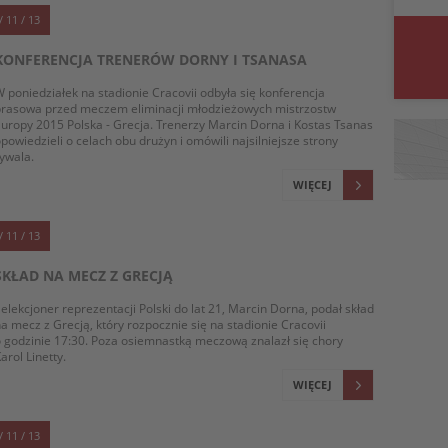
/ 11 / 13
KONFERENCJA TRENERÓW DORNY I TSANASA
 poniedziałek na stadionie Cracovii odbyła się konferencja
prasowa przed meczem eliminacji młodzieżowych mistrzostw
uropy 2015 Polska - Grecja. Trenerzy Marcin Dorna i Kostas Tsanas
powiedzieli o celach obu drużyn i omówili najsilniejsze strony
rywala.
WIĘCEJ
/ 11 / 13
SKŁAD NA MECZ Z GRECJĄ
elekcjoner reprezentacji Polski do lat 21, Marcin Dorna, podał skład
a mecz z Grecją, który rozpocznie się na stadionie Cracovii
 godzinie 17:30. Poza osiemnastką meczową znalazł się chory
arol Linetty.
WIĘCEJ
/ 11 / 13