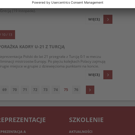
rener Marcin Dorna powołał 12 zawodników z polskiej Ekstraklasy
a mecze eliminacji mistrzostw Europy 2015 z Maltą (15 listopada)
 Grecją (19 listopada).
WIĘCEJ
/ 10 / 13
PORAŻKA KADRY U-21 Z TURCJĄ
eprezentacja Polski do lat 21 przegrała z Turcją 0:1 w meczu
liminacji mistrzostw Europy. Po pięciu kolejkach Polacy zajmują
rugie miejsce w grupie z dziewięcioma punktami na koncie.
WIĘCEJ
69
70
71
72
73
74
75
76
REPREZENTACJE
SZKOLENIE
EPREZENTACJA A
AKTUALNOŚCI