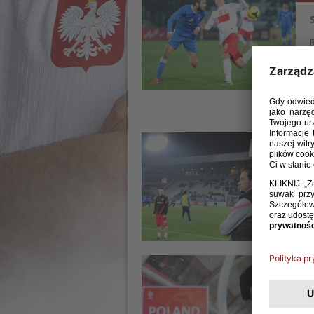
R
i
W
H
m
18 
R
t
06 