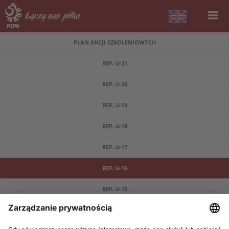
PLAN AKCJI SZKOLENIOWYCH
REP. U-21
REP. U-20
REP. U-19
REP. U-18
REP. U-17
REP. U-16
REP. U-15
DOFINANSOWANIE MSIT