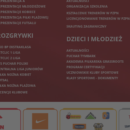
EPREZENTACJA A
AKTUALNOŚCI
EPREZENTACJE MŁODZIEŻOWE
ORGANIZACJA SZKOLENIA
EPREZENTACJE KOBIECE
KSZTAŁCENIE TRENERÓW W PZPN
EPREZENTACJA PIŁKI PLAŻOWEJ
LICENCJONOWANIE TRENERÓW W PZPN
EPREZENTACJE FUTSALU
SKAUTING ZAGRANICZNY
ROZGRYWKI
DZIECI I MŁODZIEŻ
KO BP EKSTRAKLASA
AKTUALNOŚCI
ETCLIC 1 LIGA
PUCHAR TYMBARK
ETCLIC 2 LIGA
AKADEMIA PIŁKARSKA GRASSROOTS
TS PUCHAR POLSKI
PROGRAM CERTYFIKACJI
ENTRALNA LIGA JUNIORÓW
UCZNIOWSKIE KLUBY SPORTOWE
IŁKA NOŻNA KOBIET
KLASY SPORTOWE - DOKUMENTY
UTSAL
IŁKA NOŻNA PLAŻOWA
ICENCJE KLUBOWE