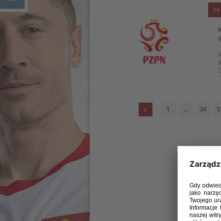
24 
R
R
D
1
...
36
3