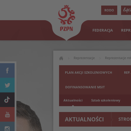
RODO
FEDERACJA
REPR
Reprezentacje
Reprezentacje m
PLAN AKCJI SZKOLENIOWYCH
REP.
DOFINANSOWANIE MSIT
Aktualności
Sztab szkoleniowy
AKTUALNOŚCI
STRO