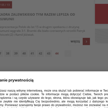
/ 05 / 13
KADRA ZALEWSKIEGO TYM RAZEM LEPSZA OD
RUMUNII
eprezentacja Polski do lat 15 w drugim spotkaniu z drużyną
umunii wygrała 3:1. Bramki dla biało-czerwonych strzelili Patryk
ziczek (2) i Kamil Jóźwiak.
WIĘCEJ
7
38
39
40
41
42
43
44