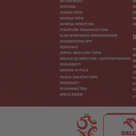
AKTUALNOŚCI
R
HISTORIA
R
ZARZĄD PZPN
R
KOMISJE PZPN
R
KOMISJA REWIZYJNA
R
STRUKTURA ORGANIZACYJNA
KLUB WYBITNEGO REPREZENTANTA
WOJEWÓDZKIE ZPN
SĘDZIOWIE
P
ZESPÓŁ MEDYCZNY PZPN
B
REGULACJE MEDYCZNE I ANTYDOPINGOWE
B
DOKUMENTY
S
KARIERA W PIŁCE
C
KSIĘGA ZNAKÓW PZPN
P
PATRONATY
F
WYDAWNICTWA
P
KIBICE RAZEM
L