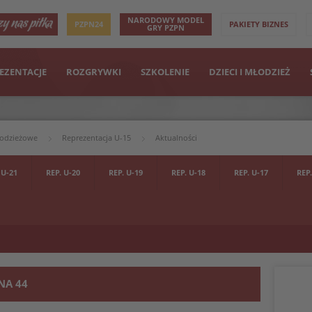
NARODOWY MODEL
PZPN24
PAKIETY BIZNES
GRY PZPN
EZENTACJE
ROZGRYWKI
SZKOLENIE
DZIECI I MŁODZIEŻ
łodzieżowe
Reprezentacja U-15
Aktualności
 U-21
REP. U-20
REP. U-19
REP. U-18
REP. U-17
REP.
NA 44