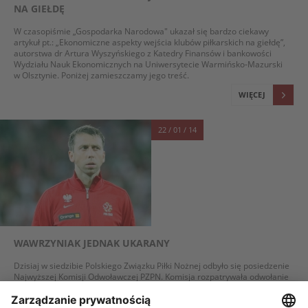
NA GIEŁDĘ
W czasopiśmie „Gospodarka Narodowa" ukazał się bardzo ciekawy
artykuł pt.: „Ekonomiczne aspekty wejścia klubów piłkarskich na giełdę”,
autorstwa dr Artura Wyszyńskiego z Katedry Finansów i bankowości
Wydziału Nauk Ekonomicznych na Uniwersytecie Warmińsko-Mazurski
w Olsztynie. Poniżej zamieszczamy jego treść.
WIĘCEJ
22 / 01 / 14
WAWRZYNIAK JEDNAK UKARANY
Dzisiaj w siedzibie Polskiego Związku Piłki Nożnej odbyło się posiedzenie
Najwyższej Komisji Odwoławczej PZPN. Komisja rozpatrywała odwołanie
Rzecznika Ochrony Prawa Związkowego od orzeczenia Komisji Ligi
Ekstraklasy, uwzględniającego protest w sprawie ukarania Jakuba