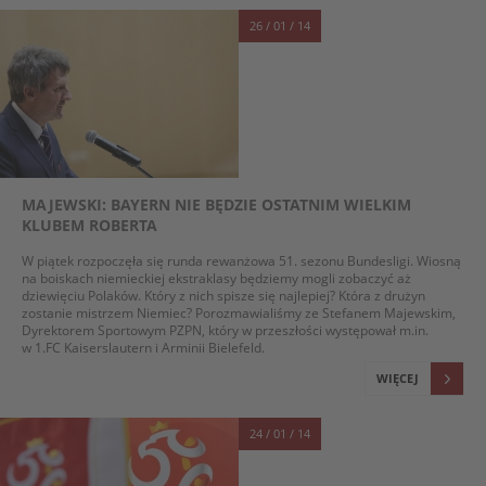
26 / 01 / 14
MAJEWSKI: BAYERN NIE BĘDZIE OSTATNIM WIELKIM
KLUBEM ROBERTA
W piątek rozpoczęła się runda rewanżowa 51. sezonu Bundesligi. Wiosną
na boiskach niemieckiej ekstraklasy będziemy mogli zobaczyć aż
dziewięciu Polaków. Który z nich spisze się najlepiej? Która z drużyn
zostanie mistrzem Niemiec? Porozmawialiśmy ze Stefanem Majewskim,
Dyrektorem Sportowym PZPN, który w przeszłości występował m.in.
w 1.FC Kaiserslautern i Arminii Bielefeld.
WIĘCEJ
24 / 01 / 14