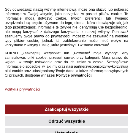
Wawrzyniaka, zawodnika Legii Warszawa.
WIĘCEJ
21 / 01 / 14
KOMUNIKAT KOMISJI DS. LICENCJI KLUBOWYCH
WIĘCEJ
1
...
544
545
546
547
548
549
550
551
552
553
554
555
556
557
Używamy plików cookies, aby ułatwić Ci korzystanie z naszego serwisu
oraz do celów statystycznych. Jeśli nie blokujesz tych plików, to zgadzasz
się na ich użycie oraz zapisanie w pamięci urządzenia. Pamiętaj, że
możesz samodzielnie zarządzać cookies, zmieniając ustawienia