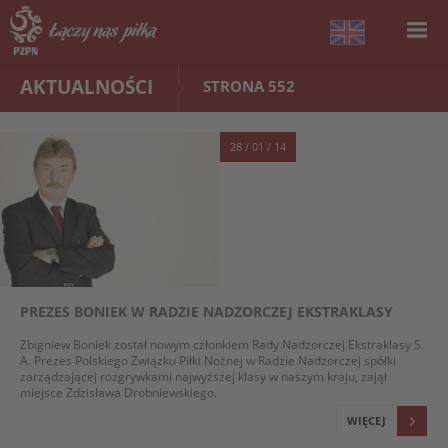
AKTUALNOŚCI
STRONA 552
28 / 01 / 14
PREZES BONIEK W RADZIE NADZORCZEJ EKSTRAKLASY
Zbigniew Boniek został nowym członkiem Rady Nadzorczej Ekstraklasy S.
A. Prezes Polskiego Związku Piłki Nożnej w Radzie Nadzorczej spółki
zarządzającej rozgrywkami najwyższej klasy w naszym kraju, zajął
miejsce Zdzisława Drobniewskiego.
WIĘCEJ