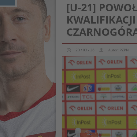
[U-21] POWO
KWALIFIKACJI
CZARNOGÓR
20 / 03 / 26
Autor: PZPN