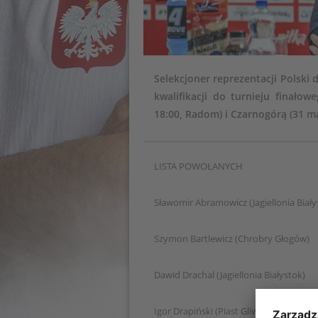
Selekcjoner reprezentacji Polski 
kwalifikacji do turnieju finało
18:00, Radom) i Czarnogórą (31 mar
LISTA POWOŁANYCH
Sławomir Abramowicz (Jagiellonia Biały
Szymon Bartlewicz (Chrobry Głogów)
Dawid Drachal (Jagiellonia Białystok)
Igor Drapiński (Piast Gliwice)