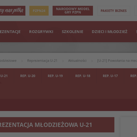
NARODOWY MODEL
PZPN24
PAKIETY BIZNES
GRY PZPN
EZENTACJE
ROZGRYWKI
SZKOLENIE
DZIECI I MŁODZIEŻ
łodzieżowe
Reprezentacja U-21
Aktualności
[U-21] Powołania na mecz
 U-21
REP. U-20
REP. U-19
REP. U-18
REP. U-17
REP.
REZENTACJA MŁODZIEŻOWA U-21