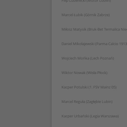
Filip Luberecki (Motor Lublin)
Marcel Łubik (Górnik Zabrze)
Miłosz Matysik (Bruk-Bet Termalica Nie
Daniel Mikołajewski (Parma Calcio 1913
Wojciech Mońka (Lech Poznań)
Wiktor Nowak (Wisła Płock)
Kacper Potulski (1. FSV Mainz 05)
Marcel Reguła (Zagłębie Lubin)
Kacper Urbański (Legia Warszawa)