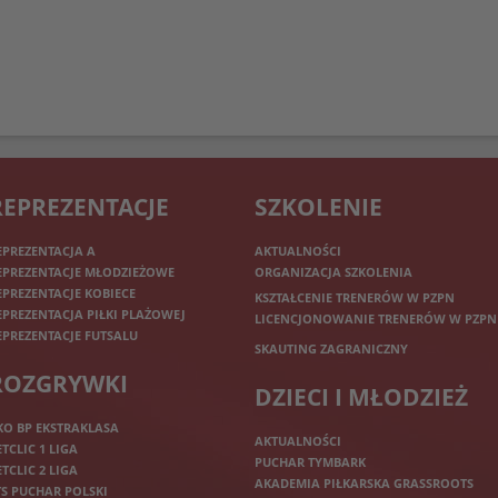
REPREZENTACJE
SZKOLENIE
EPREZENTACJA A
AKTUALNOŚCI
EPREZENTACJE MŁODZIEŻOWE
ORGANIZACJA SZKOLENIA
EPREZENTACJE KOBIECE
KSZTAŁCENIE TRENERÓW W PZPN
EPREZENTACJA PIŁKI PLAŻOWEJ
LICENCJONOWANIE TRENERÓW W PZPN
EPREZENTACJE FUTSALU
SKAUTING ZAGRANICZNY
ROZGRYWKI
DZIECI I MŁODZIEŻ
KO BP EKSTRAKLASA
AKTUALNOŚCI
ETCLIC 1 LIGA
PUCHAR TYMBARK
ETCLIC 2 LIGA
AKADEMIA PIŁKARSKA GRASSROOTS
TS PUCHAR POLSKI