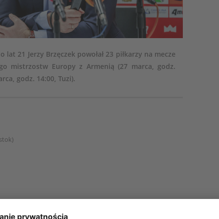
do lat 21 Jerzy Brzęczek powołał 23 piłkarzy na mecze
wego mistrzostw Europy z Armenią (27 marca, godz.
ca, godz. 14:00, Tuzi).
stok)