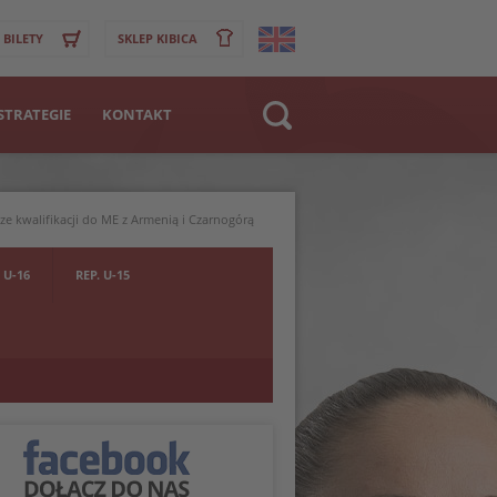
BILETY
SKLEP KIBICA
STRATEGIE
KONTAKT
Strona WWW
>
Klub
e kwalifikacji do ME z Armenią i Czarnogórą
Zawodnik
 U-16
REP. U-15
POWRÓT