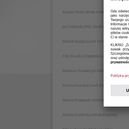
Kacper Duda (Wisła Kraków)
Jan Faberski (PEC Zwolle)
Michał Gurgul (Lech Poznań)
Filip Kocaba (Zagłębie Lubin)
Mateusz Kowalczyk (GKS Katowice)
Antoni Kozubal (Lech Poznań)
Marcel Krajewski (Widzew Łódź)
Maciej Kuziemka (Wisła Kraków)