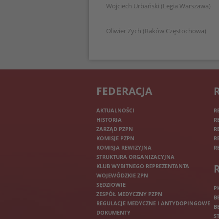
Wojciech Urbański (Legia Warszawa)
Oliwier Zych (Raków Częstochowa)
FEDERACJA
AKTUALNOŚCI
R
HISTORIA
R
ZARZĄD PZPN
R
KOMISJE PZPN
R
KOMISJA REWIZYJNA
R
STRUKTURA ORGANIZACYJNA
KLUB WYBITNEGO REPREZENTANTA
WOJEWÓDZKIE ZPN
SĘDZIOWIE
P
ZESPÓŁ MEDYCZNY PZPN
B
REGULACJE MEDYCZNE I ANTYDOPINGOWE
B
DOKUMENTY
S