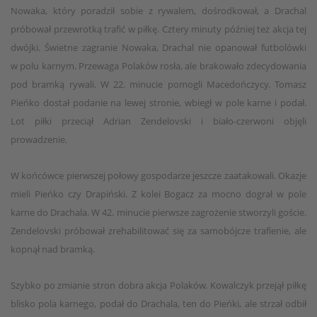
Nowaka, który poradził sobie z rywalem, dośrodkował, a Drachal
próbował przewrotką trafić w piłkę. Cztery minuty później też akcja tej
dwójki. Świetne zagranie Nowaka, Drachal nie opanował futbolówki
w polu karnym. Przewaga Polaków rosła, ale brakowało zdecydowania
pod bramką rywali. W 22. minucie pomogli Macedończycy. Tomasz
Pieńko dostał podanie na lewej stronie, wbiegł w pole karne i podał.
Lot piłki przeciął Adrian Zendelovski i biało-czerwoni objęli
prowadzenie.
W końcówce pierwszej połowy gospodarze jeszcze zaatakowali. Okazje
mieli Pieńko czy Drapiński. Z kolei Bogacz za mocno dograł w pole
karne do Drachala. W 42. minucie pierwsze zagrożenie stworzyli goście.
Zendelovski próbował zrehabilitować się za samobójcze trafienie, ale
kopnął nad bramką.
Szybko po zmianie stron dobra akcja Polaków. Kowalczyk przejął piłkę
blisko pola karnego, podał do Drachala, ten do Pieńki, ale strzał odbił