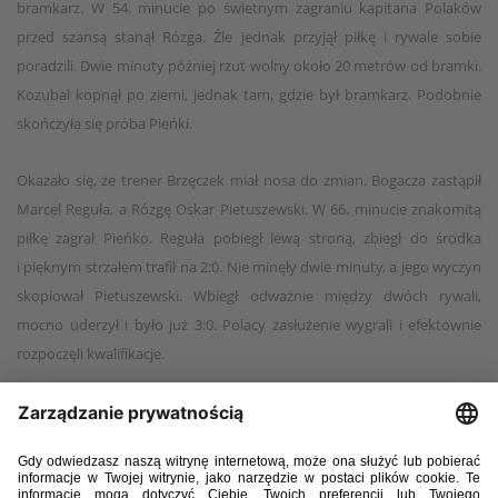
bramkarz. W 54. minucie po świetnym zagraniu kapitana Polaków
przed szansą stanął Rózga. Źle jednak przyjął piłkę i rywale sobie
poradzili. Dwie minuty później rzut wolny około 20 metrów od bramki.
Kozubal kopnął po ziemi, jednak tam, gdzie był bramkarz. Podobnie
skończyła się próba Pieńki.
Okazało się, że trener Brzęczek miał nosa do zmian. Bogacza zastąpił
Marcel Reguła, a Rózgę Oskar Pietuszewski. W 66. minucie znakomitą
piłkę zagrał Pieńko. Reguła pobiegł lewą stroną, zbiegł do środka
i pięknym strzałem trafił na 2:0. Nie minęły dwie minuty, a jego wyczyn
skopiował Pietuszewski. Wbiegł odważnie między dwóch rywali,
mocno uderzył i było już 3:0. Polacy zasłużenie wygrali i efektownie
rozpoczęli kwalifikacje.
5 września 2025, Kraków
Polska – Macedonia Północna 3:0 (1:0)
Bramki
: Adrian Zendelovski 22 (samobójcza), Marcel Reguła 65, Oskar
Pietuszewski 68