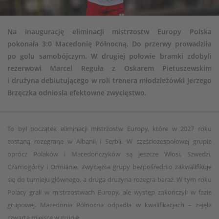
Na inaugurację eliminacji mistrzostw Europy Polska
pokonała 3:0 Macedonię Północną. Do przerwy prowadziła
po golu samobójczym. W drugiej połowie bramki zdobyli
rezerwowi Marcel Reguła z Oskarem Pietuszewskim
i drużyna debiutującego w roli trenera młodzieżówki Jerzego
Brzęczka odniosła efektowne zwycięstwo.
To był początek eliminacji mistrzostw Europy, które w 2027 roku
zostaną rozegrane w Albanii i Serbii. W sześciozespołowej grupie
oprócz Polaków i Macedończyków są jeszcze Włosi, Szwedzi,
Czarnogórcy i Ormianie. Zwycięzca grupy bezpośrednio zakwalifikuje
się do turnieju głównego, a druga drużyna rozegra baraż. W tym roku
Polacy grali w mistrzostwach Europy, ale występ zakończyli w fazie
grupowej. Macedonia Północna odpadła w kwalifikacjach – zajęła
czwarte miejsce w grupie.