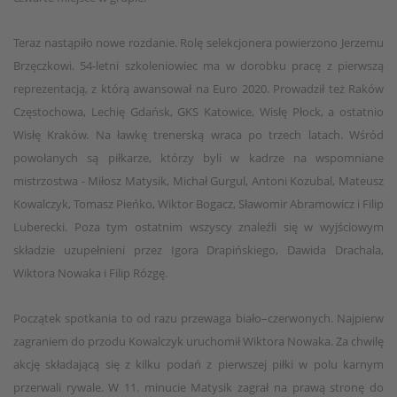
Teraz nastąpiło nowe rozdanie. Rolę selekcjonera powierzono Jerzemu
Brzęczkowi. 54-letni szkoleniowiec ma w dorobku pracę z pierwszą
reprezentacją, z którą awansował na Euro 2020. Prowadził też Raków
Częstochowa, Lechię Gdańsk, GKS Katowice, Wisłę Płock, a ostatnio
Wisłę Kraków. Na ławkę trenerską wraca po trzech latach. Wśród
powołanych są piłkarze, którzy byli w kadrze na wspomniane
mistrzostwa - Miłosz Matysik, Michał Gurgul, Antoni Kozubal, Mateusz
Kowalczyk, Tomasz Pieńko, Wiktor Bogacz, Sławomir Abramowicz i Filip
Luberecki. Poza tym ostatnim wszyscy znaleźli się w wyjściowym
składzie uzupełnieni przez Igora Drapińskiego, Dawida Drachala,
Wiktora Nowaka i Filip Rózgę.
Początek spotkania to od razu przewaga biało–czerwonych. Najpierw
zagraniem do przodu Kowalczyk uruchomił Wiktora Nowaka. Za chwilę
akcję składającą się z kilku podań z pierwszej piłki w polu karnym
przerwali rywale. W 11. minucie Matysik zagrał na prawą stronę do