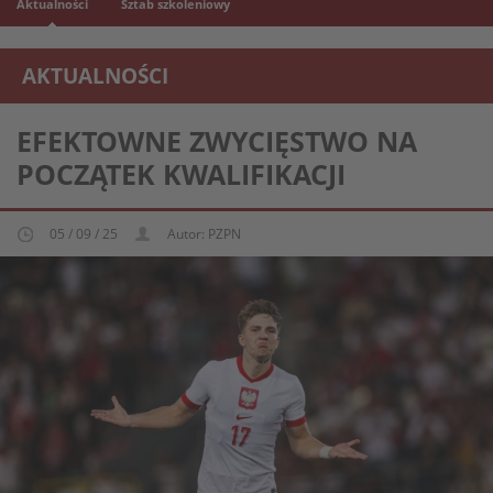
Aktualności
Sztab szkoleniowy
AKTUALNOŚCI
REPREZENTACJA MŁODZIEŻOWA U-21
EFEKTOWNE ZWYCIĘSTWO NA
POCZĄTEK KWALIFIKACJI
05 / 09 / 25
Autor: PZPN