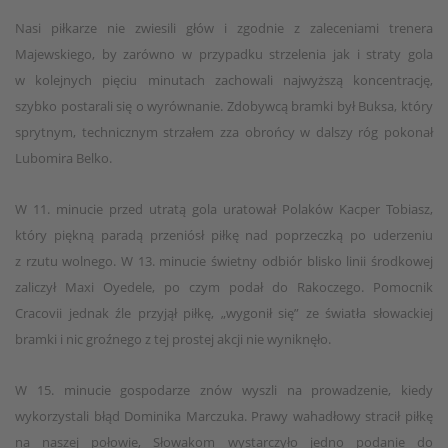
Nasi piłkarze nie zwiesili głów i zgodnie z zaleceniami trenera
Majewskiego, by zarówno w przypadku strzelenia jak i straty gola
w kolejnych pięciu minutach zachowali najwyższą koncentrację,
szybko postarali się o wyrównanie. Zdobywcą bramki był Buksa, który
sprytnym, technicznym strzałem zza obrońcy w dalszy róg pokonał
Lubomira Belko.
W 11. minucie przed utratą gola uratował Polaków Kacper Tobiasz,
który piękną paradą przeniósł piłkę nad poprzeczką po uderzeniu
z rzutu wolnego. W 13. minucie świetny odbiór blisko linii środkowej
zaliczył Maxi Oyedele, po czym podał do Rakoczego. Pomocnik
Cracovii jednak źle przyjął piłkę, „wygonił się” ze światła słowackiej
bramki i nic groźnego z tej prostej akcji nie wyniknęło.
W 15. minucie gospodarze znów wyszli na prowadzenie, kiedy
wykorzystali błąd Dominika Marczuka. Prawy wahadłowy stracił piłkę
na naszej połowie, Słowakom wystarczyło jedno podanie do