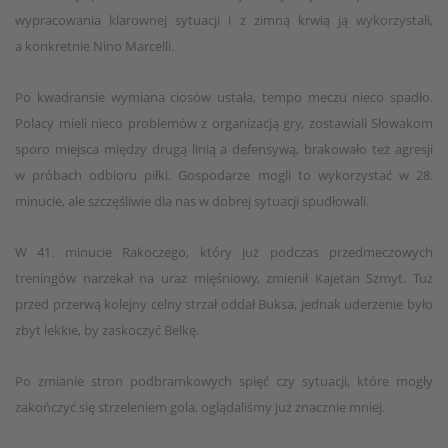
wypracowania klarownej sytuacji i z zimną krwią ją wykorzystali,
a konkretnie Nino Marcelli.
Po kwadransie wymiana ciosów ustała, tempo meczu nieco spadło.
Polacy mieli nieco problemów z organizacją gry, zostawiali Słowakom
sporo miejsca między drugą linią a defensywą, brakowało też agresji
w próbach odbioru piłki. Gospodarze mogli to wykorzystać w 28.
minucie, ale szczęśliwie dla nas w dobrej sytuacji spudłowali.
W 41. minucie Rakoczego, który już podczas przedmeczowych
treningów narzekał na uraz mięśniowy, zmienił Kajetan Szmyt. Tuż
przed przerwą kolejny celny strzał oddał Buksa, jednak uderzenie było
zbyt lekkie, by zaskoczyć Belkę.
Po zmianie stron podbramkowych spięć czy sytuacji, które mogły
zakończyć się strzeleniem gola, oglądaliśmy już znacznie mniej.