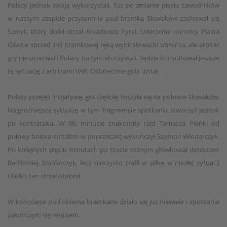
Polacy jednak swoją wykorzystali. Tuż po zmianie pięciu zawodników
w naszym zespole przytomnie pod bramką Słowaków zachował się
Szmyt, który dobił strzał Arkadiusza Pyrki. Uderzenie obrońcy Piasta
Gliwice sprzed linii bramkowej ręką wybił słowacki obrońca, ale arbiter
gry nie przerwał i Polacy na tym skorzystali. Sędzia konsultował jeszcze
tę sytuację z arbitrami VAR. Ostatecznie gola uznał.
Polacy przejęli inicjatywę, gra częściej toczyła się na połowie Słowaków.
Najgroźniejszą sytuację w tym fragmencie spotkania stworzyli jednak
po kontrataku. W 66. minucie znakomity rajd Tomasza Pieńki od
połowy boiska strzałem w poprzeczkę wykończył Szymon Włodarczyk.
Po kolejnych pięciu minutach po rzucie rożnym główkował debiutant
Bartłomiej Smolarczyk, lecz nieczysto trafił w piłkę w niezłej sytuacji
i Belko ten strzał obronił.
W końcówce pod obiema bramkami działo się już niewiele i spotkanie
zakończyło się remisem.