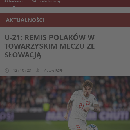
Aktualności
Sztab szkoleniowy
AKTUALNOŚCI
REPREZENTACJA MŁODZIEŻOWA U-21
U-21: REMIS POLAKÓW W
TOWARZYSKIM MECZU ZE
SŁOWACJĄ
12 / 10 / 23
Autor: PZPN