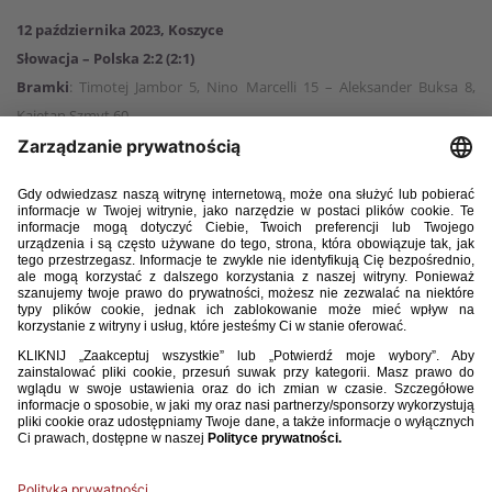
12 października 2023, Koszyce
Słowacja – Polska 2:2 (2:1)
Bramki
: Timotej Jambor 5, Nino Marcelli 15 – Aleksander Buksa 8,
Kajetan Szmyt 60
Słowacja
: 1. Lubomír Belko – 13. Nicolas Sikula, 3. Patrik Leitner, 5.
Dominik Javorček, 16. Alexander Selecký (59, 21. Martin Gomola) –
17. Adrian Kapralik, 14. Mario Sauer (59, 10. Sebastián Nebyla),
22. Tomas Rigo (69, 15. Mate Szolgai), 8. Artur Gajdoš (69, 20. Dominik
Veselovsky), 18. Nino Marcelli (88, 11. Adam Tucny) – 19. Timotej
Jambor (69, 9. Roman Cerepkai).
Polska
: 1. Kacper Tobiasz (46, 12. Kacper Bieszczad) – 2. Ariel
Mosór (60, 15. Jakub Szymański), 4. Łukasz Bejger (60, 13. Bartłomiej
Smolarczyk), 5. Kasjan Lipkowski (60, 3. Maksymilian Pingot) –
18. Dominik Marczuk (46, 17. Arkadiusz Pyrka), 8. Mateusz
Łęgowski (60, 14. Fryderyk Gerbowski), 16. Maximillian Oyedele (60,
6. Jan Biegański), 11. Michał Rakoczy (41, 7. Kajetan Szmyt), 10. Nicola
Zalewski (46, 23. Kamil Lukoszek) – 21. Aleksander Buksa (46,