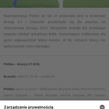
Reprezentacja Polski do lat 21 pokonała dziś w Krakowie
Grecję 3:1 i znacznie przybliżyła się do awansu na
mistrzostwa Europy 2015. Wszystkie bramki dla polskiego
zespołu zdobył Arkadiusz Milik. Honorowym trafieniem dla
gości odpowiedział Nikos Karelis. W 90. minucie Grecy nie
wykorzystali rzutu karnego.
Polska – Grecja 3:1 (0:0)
Bramki:
Milik 61, 79, 90 – Karélis 85
Polska:
Jakub Szumski – Rafał Janicki, Wojciech Golla, Marcin Kamiński,
Daniel Dziwniel – Paweł Wszołek, Michał Chrapek (90 Damian
Dąbrowski), Dominik Furman, Piotr Zieliński (86 Rafał Wolski),
Bartłomiej Pawłowski (77 Mateusz Lewandowski) – Arkadiusz Milik.