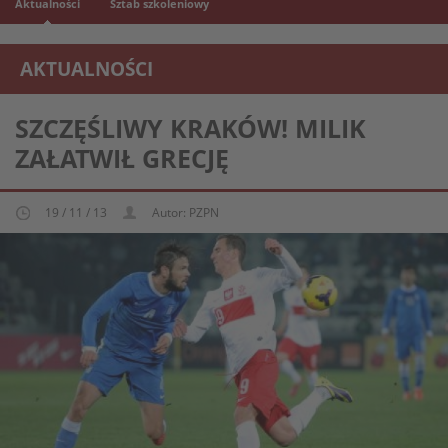
Aktualności
Sztab szkoleniowy
AKTUALNOŚCI
REPREZENTACJA MŁODZIEŻOWA U-21
SZCZĘŚLIWY KRAKÓW! MILIK
ZAŁATWIŁ GRECJĘ
19 / 11 / 13
Autor: PZPN