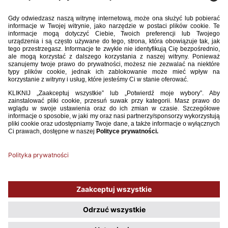
Grecja:
Sokrátis Dioúdis – Stylianós Kítsiou, Konstantínos
Triantafyllópoulos, Mavroudís Bougaḯdis, Ioánnis Potourídis – Cháris
Mavrías, Dimítrios Kolovós (78 Nikólaos Karélis), Anastássios Lagós,
Andréas Bouchalákis (84 Manólis Siópis), Ioánnis Gianniótas –
Dimítrios Diamantákos (75 Apóstolos Véllios).
Żółte kartki:
Zieliński, Furman, Janicki – Diamantákos, Bougaḯdis.
Sędziował:
Witalij Mieszkow (Rosja).
Widzów:
9 148.
W 90. minucie Ioánnis Potourídis (Grecja) nie wykorzystał rzutu
karnego.
Używamy plików cookies, aby ułatwić Ci korzystanie z naszego serwisu
oraz do celów statystycznych. Jeśli nie blokujesz tych plików, to zgadzasz
się na ich użycie oraz zapisanie w pamięci urządzenia. Pamiętaj, że
możesz samodzielnie zarządzać cookies, zmieniając ustawienia