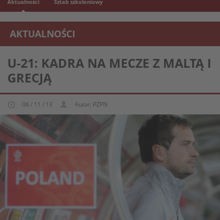
Aktualności
Sztab szkoleniowy
AKTUALNOŚCI
REPREZENTACJA MŁODZIEŻOWA U-21
U-21: KADRA NA MECZE Z MALTĄ I
GRECJĄ
06 / 11 / 13
Autor: PZPN