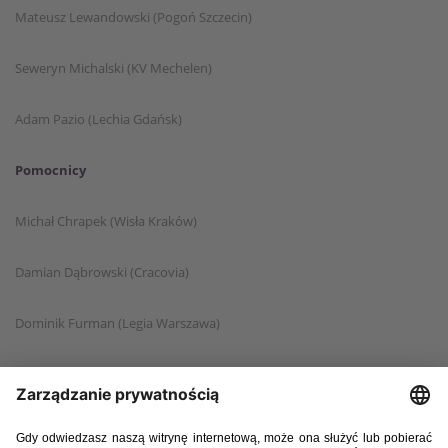
Mateusz Lewandowski (Pogoń Szczecin)
Seweryn Michalski (KV Mechelen)
Adam Pazio (Lechia Gdańsk)
Pomocnicy
Michał Chrapek (Wisła Kraków)
Damian Dąbrowski (Cracovia)
Dominik Furman (Legia Warszawa)
Karol Linetty (Lech Poznań)
Bartłomiej Pawłowski (Malaga CF)