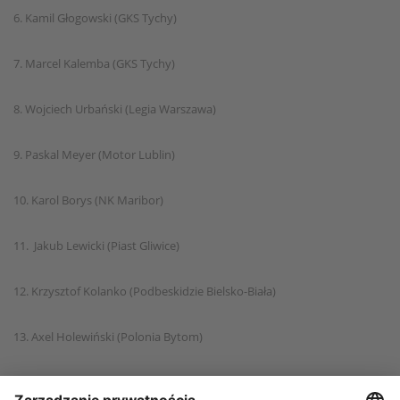
6. Kamil Głogowski (GKS Tychy)
7. Marcel Kalemba (GKS Tychy)
8. Wojciech Urbański (Legia Warszawa)
9. Paskal Meyer (Motor Lublin)
10. Karol Borys (NK Maribor)
11. Jakub Lewicki (Piast Gliwice)
12. Krzysztof Kolanko (Podbeskidzie Bielsko-Biała)
13. Axel Holewiński (Polonia Bytom)
14. Oliwier Kwiatkowski (Polonia Bytom)