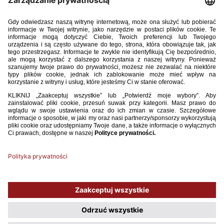
15. Kacper Przybyłko (Puszcza Niepołomice)
16. Kacper Śmiglewski (Puszcza Niepołomice)
17. Nikodem Leśniak-Paduch (Ruch Chorzów)
18. Szymon Kądziołka (Stal Rzeszów)
19 . Antoni Mikułko (Wieczysta Kraków)
20. Jakub Krzyżanowski (Wisła Kraków)
21. Maciej Kuziemka (Wisła Kraków)
22. Daniel Bąk (Znicz Pruszków)
Używamy plików cookies, aby ułatwić Ci korzystanie z naszego serwisu
oraz do celów statystycznych. Jeśli nie blokujesz tych plików, to zgadzasz
się na ich użycie oraz zapisanie w pamięci urządzenia. Pamiętaj, że
możesz samodzielnie zarządzać cookies, zmieniając ustawienia