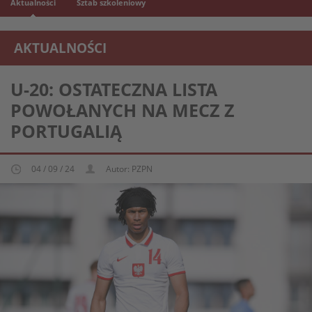
Aktualności
Sztab szkoleniowy
AKTUALNOŚCI
REPREZENTACJA MŁODZIEŻOWA U-20
U-20: OSTATECZNA LISTA
POWOŁANYCH NA MECZ Z
PORTUGALIĄ
04 / 09 / 24
Autor: PZPN