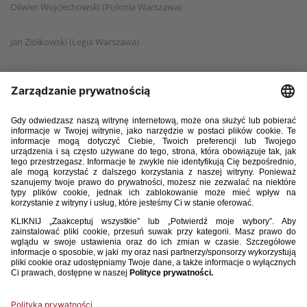
Oliwier Wojciechowski (Polonia Warszawa)
Jan Ziółkowski (Legia Warszawa)
Już wcześniej powołania otrzymali następujący zawodnicy:
Patryk Gogół (Wisła Kraków)
Tommaso Guercio (Śląsk Wrocław)
Jordan Majchrzak (Legia Warszawa)
Iwo Kaczmarski (Miedź Legnica)
Maciej Kikolski (Radomiak Radom)
Filip Luberecki (Motor Lublin)