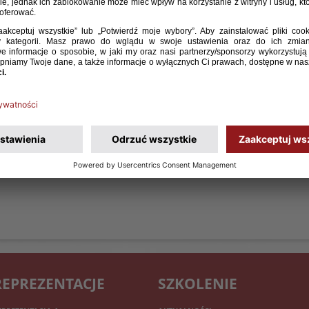
t 20 Miłosz Stępiński poinformował o zmianie w liście
owanie i towarzyski mecz z Czechami (17 listopada,
ntoniego Kozubala (GKS Katowice) zajmie Kacper
REPREZENTACJE
SZKOLENIE