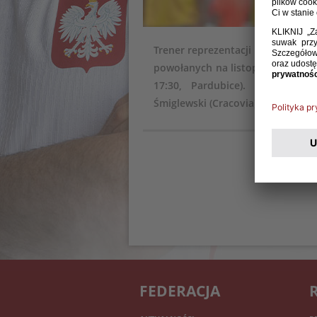
Trener reprezentacji Polski do la
powołanych na listopadowe zgrup
17:30, Pardubice). Miejsce A
Śmiglewski (Cracovia).
FEDERACJA