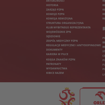
AKTUALNOŚCI
R
HISTORIA
R
ZARZĄD PZPN
R
KOMISJE PZPN
R
KOMISJA REWIZYJNA
R
STRUKTURA ORGANIZACYJNA
KLUB WYBITNEGO REPREZENTANTA
WOJEWÓDZKIE ZPN
SĘDZIOWIE
P
ZESPÓŁ MEDYCZNY PZPN
B
REGULACJE MEDYCZNE I ANTYDOPINGOWE
B
DOKUMENTY
S
KARIERA W PIŁCE
C
KSIĘGA ZNAKÓW PZPN
P
PATRONATY
F
WYDAWNICTWA
P
KIBICE RAZEM
L