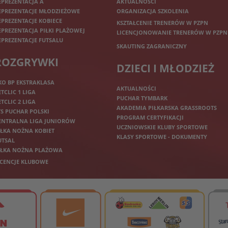
EPREZENTACJA A
AKTUALNOŚCI
EPREZENTACJE MŁODZIEŻOWE
ORGANIZACJA SZKOLENIA
EPREZENTACJE KOBIECE
KSZTAŁCENIE TRENERÓW W PZPN
EPREZENTACJA PIŁKI PLAŻOWEJ
LICENCJONOWANIE TRENERÓW W PZPN
EPREZENTACJE FUTSALU
SKAUTING ZAGRANICZNY
ROZGRYWKI
DZIECI I MŁODZIEŻ
KO BP EKSTRAKLASA
AKTUALNOŚCI
ETCLIC 1 LIGA
PUCHAR TYMBARK
ETCLIC 2 LIGA
AKADEMIA PIŁKARSKA GRASSROOTS
TS PUCHAR POLSKI
PROGRAM CERTYFIKACJI
ENTRALNA LIGA JUNIORÓW
UCZNIOWSKIE KLUBY SPORTOWE
IŁKA NOŻNA KOBIET
KLASY SPORTOWE - DOKUMENTY
UTSAL
IŁKA NOŻNA PLAŻOWA
ICENCJE KLUBOWE