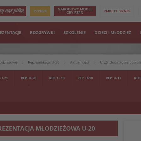
NARODOWY MODEL
PZPN24
PAKIETY BIZNES
GRY PZPN
EZENTACJE
ROZGRYWKI
SZKOLENIE
DZIECI I MŁODZIEŻ
łodzieżowe
Reprezentacja U-20
Aktualności
U-20: Dodatkowe powoła
 U-21
REP. U-20
REP. U-19
REP. U-18
REP. U-17
REP.
REZENTACJA MŁODZIEŻOWA U-20