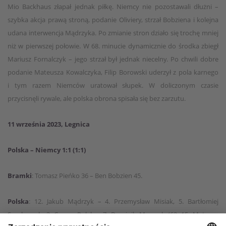
Mio Backhaus złapał jednak piłkę. Niemcy nie pozostawali dłużni –
szybka akcja prawą stroną, podanie Oliviery, strzał Bobziena i kolejna
udana interwencja Mądrzyka. Po zmianie stron działo się trochę mniej
niż w pierwszej połowie. W 68. minucie dynamicznie do środka zbiegł
Mariusz Fornalczyk – jego strzał był jednak niecelny. Po chwili dobre
podanie Mateusza Kowalczyka, Filip Borowski uderzył z pola karnego
i tym razem Niemców uratował słupek. W doliczonym czasie
przycisnęli rywale, ale polska obrona spisała się bez zarzutu.
11 września 2023, Legnica
Polska – Niemcy 1:1 (1:1)
Bramki
: Tomasz Pieńko 36 – Ben Bobzien 45.
Polska
: 12. Jakub Mądrzyk – 4. Przemysław Misiak, 5. Bartłomiej
Smolarczyk, 3. Cezary Polak – 7. Dominik Marczuk (62, 15. Mateusz