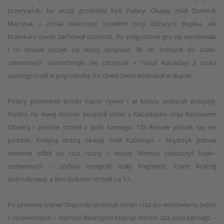
przerywnik, bo wciąż groźniejsi byli Polacy. Okazję miał Dominik
Marczuk – chciał zaskoczyć strzałem przy bliższym słupku, ale
bramkarz rywali zachował czujność. Po półgodzinie gra się wyrównała
i to rywale zaczęli się lepiej spisywać. W 30. minucie do biało-
czerwonych uśmiechnęło się szczęście – Yusuf Kabadayi z rzutu
wolnego trafił w poprzeczkę. Po chwili Diehl wcelował w słupek.
Polacy przetrwali krótki napór rywali i w końcu pokazali precyzję.
Pieńko na lewej stronie poradził sobie z Kabadayim oraz Nicolasem
Oliveirą i pięknie strzelił z pola karnego. 1:0! Rywale jednak się nie
poddali. Kolejną dobrą okazję miał Kabadayi – Mądrzyk jednak
świetnie odbił na rzut rożny. I wtedy Niemcy zaskoczyli biało–
czerwonych – szybko rozegrali stały fragment, Frans Kratzig
dośrodkował, a Ben Bobzien strzelił na 1:1.
Po przerwie trener Stępiński dokonał zmian i tuż po wznowieniu jeden
z rezerwowych – Bartosz Biedrzycki kopnął mocno zza pola karnego –