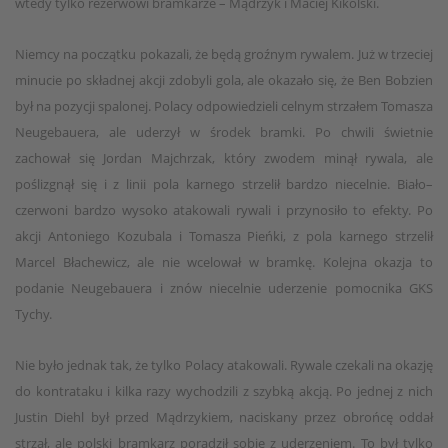
wtedy tylko rezerwowi bramkarze – Mądrzyk i Maciej Kikolski.
Niemcy na początku pokazali, że będą groźnym rywalem. Już w trzeciej
minucie po składnej akcji zdobyli gola, ale okazało się, że Ben Bobzien
był na pozycji spalonej. Polacy odpowiedzieli celnym strzałem Tomasza
Neugebauera, ale uderzył w środek bramki. Po chwili świetnie
zachował się Jordan Majchrzak, który zwodem minął rywala, ale
poślizgnął się i z linii pola karnego strzelił bardzo niecelnie. Biało–
czerwoni bardzo wysoko atakowali rywali i przynosiło to efekty. Po
akcji Antoniego Kozubala i Tomasza Pieńki, z pola karnego strzelił
Marcel Błachewicz, ale nie wcelował w bramkę. Kolejna okazja to
podanie Neugebauera i znów niecelnie uderzenie pomocnika GKS
Tychy.
Nie było jednak tak, że tylko Polacy atakowali. Rywale czekali na okazję
do kontrataku i kilka razy wychodzili z szybką akcją. Po jednej z nich
Justin Diehl był przed Mądrzykiem, naciskany przez obrońcę oddał
strzał, ale polski bramkarz poradził sobie z uderzeniem. To był tylko