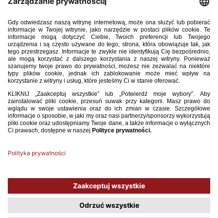
Kowalczyk), 8. Tomasz Neugebauer (46, 11. Mariusz Fornalczyk), 6.
Antoni Kozubal (62, 9. Gabriel Kirejczyk), 20. Iwo Kaczmarski (62, 18.
Filip Borowski), 21. Tomasz Pieńko (46, 23. Kacper Duda), 17. Marcel
Błachewicz (46, 19. Bartosz Biedrzycki) – 14. Jordan Majchrzak (85, 10.
Jakub Branecki).
Niemcy
: 1. Mio Backhaus – 22. Nicolas Oliveira (81, 2. Julian
Eitschberger), 14. Nnamdi Collins (72, 15. Tim Oermann), 5. Joshua
Quarshie, 3. Lukas Ullrich (81, 13. Benedikt Bauer) – 11. Yusuf Kabadayi,
16. Mattes Hansen, 6. Caspar Jander (72, 8. Aljoscha Kemlein), 21. Frans
Kratzig (72, 20. Marius Wörl), 7. Justin Diehl (85, 10. Mika Baur) – 17. Ben
Bobzien (81, 9. Stefano Marino).
Żółte kartki:
Smolarczyk, Misiak, Kowalczyk – Hansen, Quarshie.
Sędziował
: Marcin Kochanek (Polska).
Używamy plików cookies, aby ułatwić Ci korzystanie z naszego serwisu
oraz do celów statystycznych. Jeśli nie blokujesz tych plików, to zgadzasz
się na ich użycie oraz zapisanie w pamięci urządzenia. Pamiętaj, że
możesz samodzielnie zarządzać cookies, zmieniając ustawienia