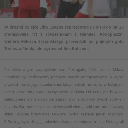
W drugiej kolejce Elite League reprezentacja Polski do lat 20
zremisowała 1:1 z rówieśnikami z Niemiec. Podopieczni
trenera Miłosza Stępińskiego prowadzili po pięknym golu
Tomasza Pieńki, ale wyrównał Ben Bobzein.
Po efektownym zwycięstwie nad Portugalią (4:0), trener Miłosz
Stępiński był zachwycony postawą swoich podopiecznych. A wynik
przerósł nawet jego oczekiwania. Liczył jednak na to, że w kolejnym
meczu zawodnicy staną na wysokości zadania. Od kiedy jest bowiem
selekcjonerem, nie udało się zagrać równie dobrych dwóch spotkań
z rzędu. Na mecz z Niemcami wystawił niemal taki sam podstawowy
skład. Jedynie bramkarza Oliwiera Zycha zastąpił Jakub Mądrzyk.
Z Portugalią w drugiej połowie dokonał dziewięciu zmian. Nie zagrali