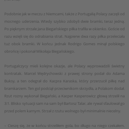
Podobnie jak w meczu z Niemcami, także z Portugalią Polacy zaczęli od
mocnego uderzenia. Wtedy szybko zdobyli dwie bramki, teraz jedną.
Po pięknym strzale Jana Biegańskiego piłka trafiła w okienko. Goście od
razu wzięli się do odrabiania strat. Najpierw dwa razy piłka przeleciała
tuż obok bramki. W końcu jednak Rodrigo Gomes minął polskiego
obrońcę i pokonał Mikołaja Biegańskiego.
Portugalczycy mieli kolejne okazje, ale Polacy wyprowadzili świetny
kontratak. Marcel Wędrychowski z prawej strony podał do Adama
Buksy, a ten odegrał do Kacpra Karaska, który przerzucił piłkę nad
bramkarzem. Ten gol podciął przeciwnikom skrzydła, a Polakom dodał.
Rzut rożny wykonał Biegański, a Kacper Kasperowicz głową strzelił na
3:1. Blisko sytuacji sam na sam był Bartosz Talar, ale rywal sfaulował go
przed polem karnym. Strzał z rzutu wolnego był minimalnie niecelny.
– Cieszę się, że w końcu strzeliłem gola, bo długo na niego czekałem.