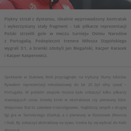
Piękny strzał z dystansu, idealnie wyprowadzony kontratak
i wykorzystany stały fragment - tak piłkarze reprezentacji
Polski strzelili gole w meczu turnieju Ośmiu Narodów
z Portugalią. Podopieczni trenera Miłosza Stępińskiego
wygrali 3:1, a bramki zdobyli Jan Biegański, Kacper Karasek
i Kacper Kasperowicz.
Spotkanie w Stalowej Woli przyciągnęło na trybuny tłumy kibiców.
Rywalem reprezentacji młodzieżowej do lat 20 był silny rywal –
Portugalia. W polskim zespole można było zobaczyć kilku piłkarzy
stawiających coraz śmielej kroki w ekstraklasie czy pierwszej lidze.
Miejscowa Stal to zaledwie trzecioligowiec. Najbliższy zespół z drugiej
ligi gra w Tarnobrzegu (Siarka), a z pierwszej w Rzeszowie (Resovia
i Stal). By zobaczyć ekstraklasę na żywo, trzeba by się wybrać do Kielc
(Korona).