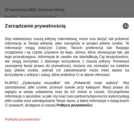
27 września 2022, Stalowa Wola
Polska – Portugalia 3:1 (3:1)
Bramki
: Jan Biegański 10, Kacper Karasek 24, Kacper Kasperowicz 35 -
Rodrigo Gomes 12
Polska
: 1. Mikołaj Biegański (46, 12. Kacper Bieszczad) – 17. Antoni
Klimek (90, 15. Bartosz Bernard), 2. Jakub Szymański, 5. Maksymilian
Tkocz, 4. Kacper Kasperowicz, 8. Kelechukwu Ibe-Torti (20, 21. Bartosz
Talar) – 7. Marcel Wędrychowski (71, 13. Kacper Sezonienko), 9. Jakub
Witek (46, 20. Tomasz Neugebauer), 6. Jan Biegański, 11. Kacper
Karasek (86, 18. Lucjan Klisiewicz) – 16. Aleksander Buksa.
Portugalia
: 1. Joao Carvalho – 2. Joao Tome (74, 23. Martim Ferreira),
19. Jose Muller, 14. Gabriel Rodrigues, 5. Flavio Nazinho (62, 13.
Guilherme Montoia) – 20. Diogo Cabral (62, 10. Matchoi Djalo), 16.
Pedro Santos (61, 11. Joelson Fernandes), 6. Renato Veiga (89, 15.
Gustavo Mendonca), 8. Martim Neto (74, 18. Luis Semedo), 7. Rodrigo
Gomes (89, 17. Ricardo Marques) – 9. Martim Tavares.