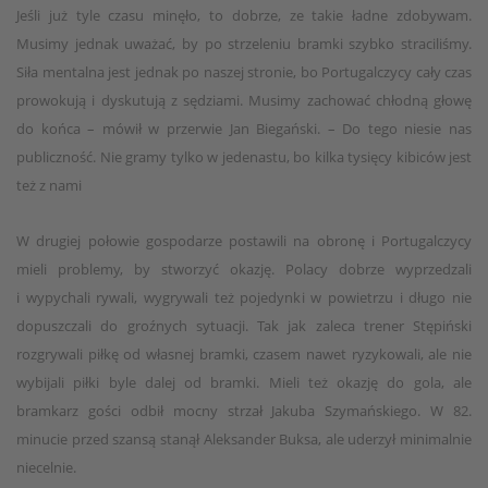
Jeśli już tyle czasu minęło, to dobrze, ze takie ładne zdobywam.
Musimy jednak uważać, by po strzeleniu bramki szybko straciliśmy.
Siła mentalna jest jednak po naszej stronie, bo Portugalczycy cały czas
prowokują i dyskutują z sędziami. Musimy zachować chłodną głowę
do końca – mówił w przerwie Jan Biegański. – Do tego niesie nas
publiczność. Nie gramy tylko w jedenastu, bo kilka tysięcy kibiców jest
też z nami
W drugiej połowie gospodarze postawili na obronę i Portugalczycy
mieli problemy, by stworzyć okazję. Polacy dobrze wyprzedzali
i wypychali rywali, wygrywali też pojedynki w powietrzu i długo nie
dopuszczali do groźnych sytuacji. Tak jak zaleca trener Stępiński
rozgrywali piłkę od własnej bramki, czasem nawet ryzykowali, ale nie
wybijali piłki byle dalej od bramki. Mieli też okazję do gola, ale
bramkarz gości odbił mocny strzał Jakuba Szymańskiego. W 82.
minucie przed szansą stanął Aleksander Buksa, ale uderzył minimalnie
niecelnie.