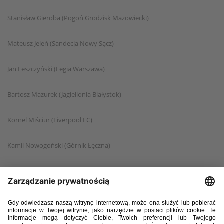
Stanisław Gieroba (Pogoń Grodzisk Mazowiecki)
Mateusz Jeleń (Sandecja Nowy Sącz)
Jan Leszczyński (Legia Warszawa)
Bartosz Mazurek (Jagiellonia Białystok)
Kornel Miściur (Liverpool FC)
Kamil Nowogoński (Górnik Łęczna)
Max Pawłowski (Olimpia Grudziądz)
Michał Perchel (Puszcza Niepołomice)
Adrian Przyborek (S.S. Lazio)