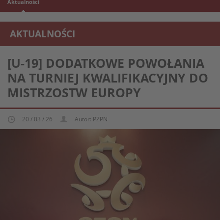
Aktualności
AKTUALNOŚCI
REPREZENTACJA MŁODZIEŻOWA U-19
[U-19] DODATKOWE POWOŁANIA
NA TURNIEJ KWALIFIKACYJNY DO
MISTRZOSTW EUROPY
20 / 03 / 26
Autor: PZPN