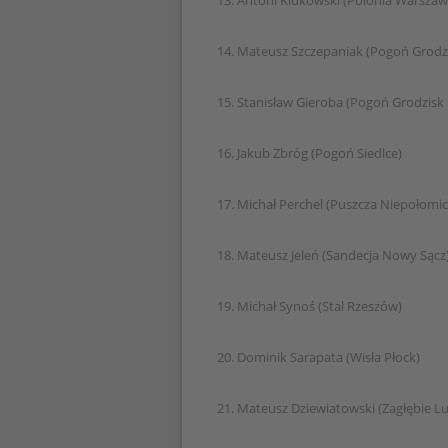
13. Antoni Klukowski (Polonia Warszaw
14. Mateusz Szczepaniak (Pogoń Grodz
15. Stanisław Gieroba (Pogoń Grodzisk
16. Jakub Zbróg (Pogoń Siedlce)
17. Michał Perchel (Puszcza Niepołomic
18. Mateusz Jeleń (Sandecja Nowy Sącz
19. Michał Synoś (Stal Rzeszów)
20. Dominik Sarapata (Wisła Płock)
21. Mateusz Dziewiatowski (Zagłębie Lu