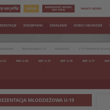
NARODOWY MODEL
PZPN24
PAKIETY BIZNES
GRY PZPN
EZENTACJE
ROZGRYWKI
SZKOLENIE
DZIECI I MŁODZIEŻ
łodzieżowe
Reprezentacja U-19
Aktualności
U-19: Powołania na turni
 U-21
REP. U-20
REP. U-19
REP. U-18
REP. U-17
REP.
REZENTACJA MŁODZIEŻOWA U-19