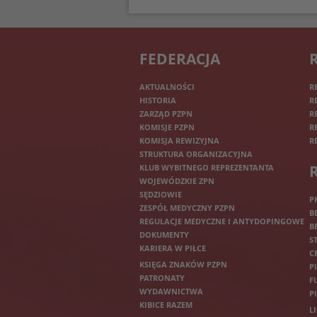
FEDERACJA
AKTUALNOŚCI
R
HISTORIA
R
ZARZĄD PZPN
R
KOMISJE PZPN
R
KOMISJA REWIZYJNA
R
STRUKTURA ORGANIZACYJNA
KLUB WYBITNEGO REPREZENTANTA
WOJEWÓDZKIE ZPN
SĘDZIOWIE
P
ZESPÓŁ MEDYCZNY PZPN
B
REGULACJE MEDYCZNE I ANTYDOPINGOWE
B
DOKUMENTY
S
KARIERA W PIŁCE
C
KSIĘGA ZNAKÓW PZPN
P
PATRONATY
F
WYDAWNICTWA
P
KIBICE RAZEM
L