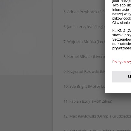
5. Adrian Przyborek (S.S. Lazio)
6. Jan Leszczyński (Legia Warszawa)
7. Wojciech Mońka (Lech Poznań)
8. Kornel Miściur (Liverpool FC)
9. Krzysztof Fałowski (ŁKS Łódź
10. Ede Bright (Motor Lublin)
11. Fabian Bzdyl (MSK Zilina)
12. Max Pawłowski (Olimpia Grudziądz)