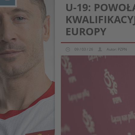
U-19: POWOŁ
KWALIFIKACY
EUROPY
09 / 03 / 26
Autor: PZPN