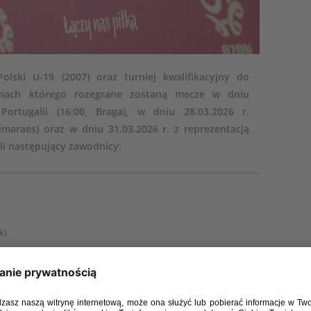
olski U-19 (2007) oraz turniej kwalifikacyjny do
mach którego rozegrane zostaną mecze w dniu
Portugalii (16:00, Braga), w dniu 28.03.2026 r.
uimaraes) oraz w dniu 31.03.2026 r. z reprezentacją
ali następujący zawodnicy:
k)