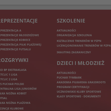
REPREZENTACJE
SZKOLENIE
EPREZENTACJA A
AKTUALNOŚCI
EPREZENTACJE MŁODZIEŻOWE
ORGANIZACJA SZKOLENIA
EPREZENTACJE KOBIECE
KSZTAŁCENIE TRENERÓW W PZPN
EPREZENTACJA PIŁKI PLAŻOWEJ
LICENCJONOWANIE TRENERÓW W PZPN
EPREZENTACJE FUTSALU
SKAUTING ZAGRANICZNY
ROZGRYWKI
DZIECI I MŁODZIEŻ
KO BP EKSTRAKLASA
AKTUALNOŚCI
ETCLIC 1 LIGA
PUCHAR TYMBARK
ETCLIC 2 LIGA
AKADEMIA PIŁKARSKA GRASSROOTS
TS PUCHAR POLSKI
PROGRAM CERTYFIKACJI
ENTRALNA LIGA JUNIORÓW
UCZNIOWSKIE KLUBY SPORTOWE
IŁKA NOŻNA KOBIET
KLASY SPORTOWE - DOKUMENTY
UTSAL
IŁKA NOŻNA PLAŻOWA
ICENCJE KLUBOWE