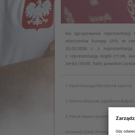
Na zgrupowanie reprezentacji P
mistrzostw Europy U19, w ra
25.03.2026 r. z reprezentacją 
z reprezentacją Anglii (11:00, G
Serbii (16:00, Fafe) powołani zost
1. Kamil Nowogoński (Górnik Łęczna)
2. Bartosz Mazurek (Jagiellonia Białysto
3. Patryk Mazur (Juventus FC)
4.Konrad Ciszek (Korona Kielce)