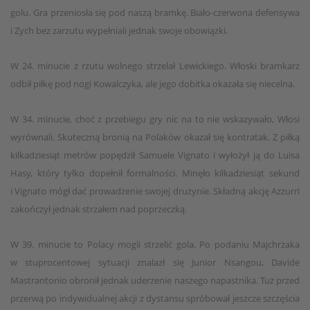
golu. Gra przeniosła się pod naszą bramkę. Biało-czerwona defensywa
i Zych bez zarzutu wypełniali jednak swoje obowiązki.
W 24. minucie z rzutu wolnego strzelał Lewickiego. Włoski bramkarz
odbił piłkę pod nogi Kowalczyka, ale jego dobitka okazała się niecelna.
W 34. minucie, choć z przebiegu gry nic na to nie wskazywało, Włosi
wyrównali. Skuteczną bronią na Polaków okazał się kontratak. Z piłką
kilkadziesiąt metrów popędził Samuele Vignato i wyłożył ją do Luisa
Hasy, który tylko dopełnił formalności. Minęło kilkadziesiąt sekund
i Vignato mógł dać prowadzenie swojej drużynie. Składną akcję Azzurri
zakończył jednak strzałem nad poprzeczką.
W 39. minucie to Polacy mogli strzelić gola. Po podaniu Majchrzaka
w stuprocentowej sytuacji znalazł się Junior Nsangou, Davide
Mastrantonio obronił jednak uderzenie naszego napastnika. Tuż przed
przerwą po indywidualnej akcji z dystansu spróbował jeszcze szczęścia