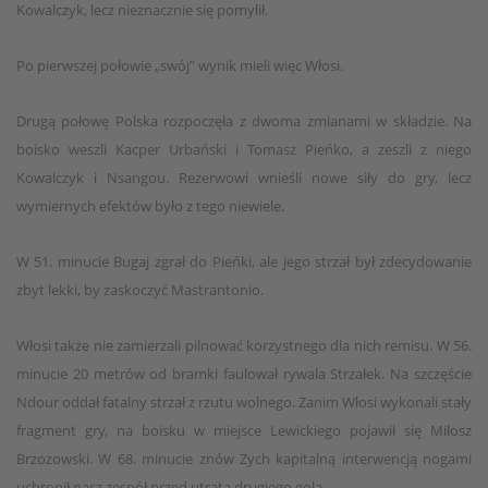
Kowalczyk, lecz nieznacznie się pomylił.
Po pierwszej połowie „swój” wynik mieli więc Włosi.
Drugą połowę Polska rozpoczęła z dwoma zmianami w składzie. Na
boisko weszli Kacper Urbański i Tomasz Pieńko, a zeszli z niego
Kowalczyk i Nsangou. Rezerwowi wnieśli nowe siły do gry, lecz
wymiernych efektów było z tego niewiele.
W 51. minucie Bugaj zgrał do Pieńki, ale jego strzał był zdecydowanie
zbyt lekki, by zaskoczyć Mastrantonio.
Włosi także nie zamierzali pilnować korzystnego dla nich remisu. W 56.
minucie 20 metrów od bramki faulował rywala Strzałek. Na szczęście
Ndour oddał fatalny strzał z rzutu wolnego. Zanim Włosi wykonali stały
fragment gry, na boisku w miejsce Lewickiego pojawił się Miłosz
Brzozowski. W 68. minucie znów Zych kapitalną interwencją nogami
uchronił nasz zespół przed utratą drugiego gola.