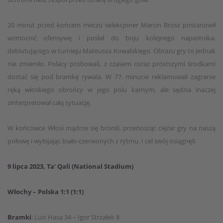
20 minut przed końcem meczu selekcjoner Marcin Brosz postanowił
wzmocnić ofensywę i posłał do boju kolejnego napastnika,
debiutującego w turnieju Mateusza Kowalskiego. Obrazu gry to jednak
nie zmieniło. Polacy próbowali, z czasem coraz prostszymi środkami
dostać się pod bramkę rywala. W 77. minucie reklamowali zagranie
ręką włoskiego obrońcy w jego polu karnym, ale sędzia inaczej
zinterpretował całą sytuację.
W końcówce Włosi mądrze się bronili, przenosząc ciężar gry na naszą
połowę i wybijając biało-czerwonych z rytmu. I cel swój osiągnęli.
9 lipca 2023, Ta' Qali (National Stadium)
Włochy – Polska 1:1 (1:1)
Bramki
: Luis Hasa 34 – Igor Strzałek 8