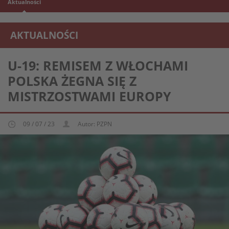
Aktualności
AKTUALNOŚCI
REPREZENTACJA MŁODZIEŻOWA U-19
U-19: REMISEM Z WŁOCHAMI
POLSKA ŻEGNA SIĘ Z
MISTRZOSTWAMI EUROPY
09 / 07 / 23
Autor: PZPN