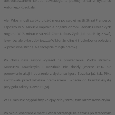
dośrodkowaniem Jakuba Lewickiego, a później strzał z dystansu
Antoniego Kozubala.
Ale i Włosi mogli szybko ułożyć mecz po swojej myśli. Strzał Francesco
Esposito w 5. Minucie kapitalnie nogami obronił jednak Oliwier Zych
nogami. W 7. minucie strzelał Cher Ndour, Zych już rzucił się z swój
lewy róg, ale piłkę odbił jeszcze Wiktor Smoliński i futbolówka poleciała
w przeciwną stronę. Na szczęście minęła bramkę.
Po chwili nasz zespół wyszedł na prowadzenie. Próby strzałów
Mateusza Kowalczyka i Kozubala nie doszły jeszcze celu, ale
ponowienie akcji i uderzenie z dystansu Igora Strzałka już tak. Piłka
skozłowała przed włoskim bramkarzem i wpadła do bramki! Asystę
przy golu zaliczył Dawid Bugaj.
W 11. minucie oglądaliśmy kolejny celny strzał, tym razem Kowalczyka.
Po około kwadransie meczu Włosi otrząsnęli się z szoku po straconym