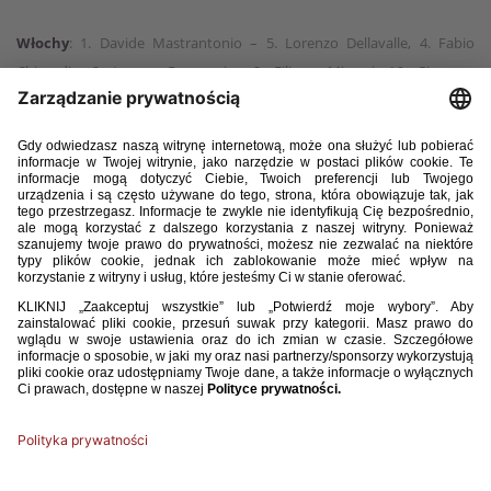
Włochy
: 1. Davide Mastrantonio – 5. Lorenzo Dellavalle, 4. Fabio
Chiarodia, 3. Iacopo Regonesi – 2. Filippo Missori, 16. Giacomo
Faticanti (77, 17. Lorenzo Amatucci), 8. Cher Ndour, 7. Luis Hasa, 10.
Samuele Vignato (77, 20. Luca Koleosho), 13. Michael Kayode – 9.
Francesco Esposito (83, 18. Nicolò Turco).
Polska
: 1. Oliwier Zych – 3. Jakub Lewicki (55, 11. Miłosz Brzozowski),
13. Wiktor Smoliński, 4. Miłosz Matysik, 2. Igor Drapiński, 7. Dawid
Bugaj (82, 8. Iwo Kaczmarski) – 15. Mateusz Kowalczyk (46, 10. Kacper
Urbański), 6. Antoni Kozubal, 20. Igor Strzałek (70, 19. Mateusz
Kowalski) – 16. Junior Nsangou (46, 21. Tomasz Pieńko), 9. Jordan
Majchrzak.
Żółte kartki:
Faticanti, Missori, Ndour, Turco – Majchrzak, Lewicki.
Sędziował
: Gergő Bogár (Węgry).