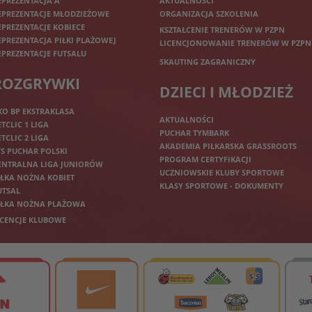
EPREZENTACJA A
AKTUALNOŚCI
EPREZENTACJE MŁODZIEŻOWE
ORGANIZACJA SZKOLENIA
EPREZENTACJE KOBIECE
KSZTAŁCENIE TRENERÓW W PZPN
EPREZENTACJA PIŁKI PLAŻOWEJ
LICENCJONOWANIE TRENERÓW W PZPN
EPREZENTACJE FUTSALU
SKAUTING ZAGRANICZNY
ROZGRYWKI
DZIECI I MŁODZIEŻ
KO BP EKSTRAKLASA
AKTUALNOŚCI
ETCLIC 1 LIGA
PUCHAR TYMBARK
ETCLIC 2 LIGA
AKADEMIA PIŁKARSKA GRASSROOTS
TS PUCHAR POLSKI
PROGRAM CERTYFIKACJI
ENTRALNA LIGA JUNIORÓW
UCZNIOWSKIE KLUBY SPORTOWE
IŁKA NOŻNA KOBIET
KLASY SPORTOWE - DOKUMENTY
UTSAL
IŁKA NOŻNA PLAŻOWA
ICENCJE KLUBOWE