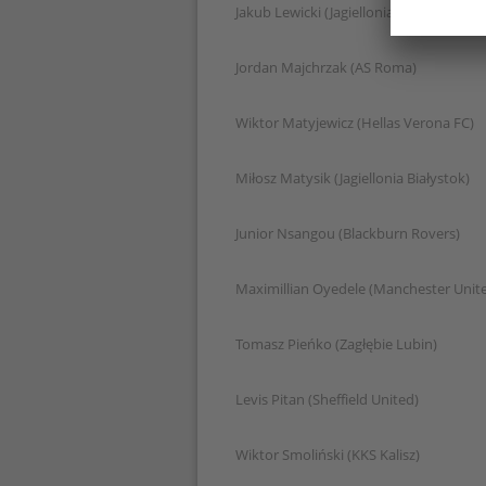
Jakub Lewicki (Jagiellonia Białystok)
Jordan Majchrzak (AS Roma)
Wiktor Matyjewicz (Hellas Verona FC)
Miłosz Matysik (Jagiellonia Białystok)
Junior Nsangou (Blackburn Rovers)
Maximillian Oyedele (Manchester Unit
Tomasz Pieńko (Zagłębie Lubin)
Levis Pitan (Sheffield United)
Wiktor Smoliński (KKS Kalisz)