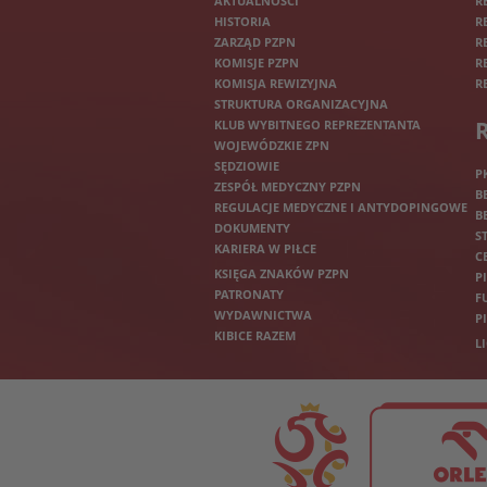
AKTUALNOŚCI
R
HISTORIA
R
ZARZĄD PZPN
R
KOMISJE PZPN
R
KOMISJA REWIZYJNA
R
STRUKTURA ORGANIZACYJNA
KLUB WYBITNEGO REPREZENTANTA
WOJEWÓDZKIE ZPN
SĘDZIOWIE
P
ZESPÓŁ MEDYCZNY PZPN
B
REGULACJE MEDYCZNE I ANTYDOPINGOWE
B
DOKUMENTY
S
KARIERA W PIŁCE
C
KSIĘGA ZNAKÓW PZPN
P
PATRONATY
F
WYDAWNICTWA
P
KIBICE RAZEM
L