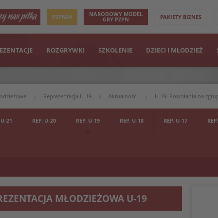
NARODOWY MODEL
PZPN24
PAKIETY BIZNES
GRY PZPN
EZENTACJE
ROZGRYWKI
SZKOLENIE
DZIECI I MŁODZIEŻ
łodzieżowe
Reprezentacja U-19
Aktualności
U-19: Powołania na zgr
 U-21
REP. U-20
REP. U-19
REP. U-18
REP. U-17
REP.
REZENTACJA MŁODZIEŻOWA U-19