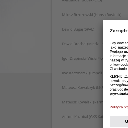
Aleksander Bobek (ŁKS)
Miłosz Brzozowski (Hansa Rostock)
Dawid Bugaj (SPAL)
Dawid Drachal (Miedź Legnica)
Igor Drapiński (Wisła Płock)
Iwo Kaczmarski (Empoli FC)
Mateusz Kowalczyk (ŁKS)
Mateusz Kowalski (Parma Calcio)
Antoni Kozubal (GKS Katowice)