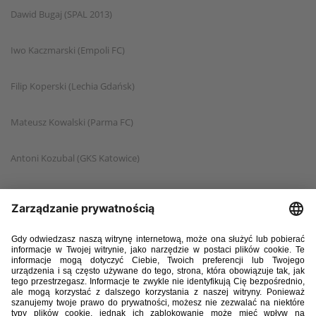
Dawid Bugaj (SPAL 2013)
Iwo Kaczmarski (Empoli FC)
Filip Koperski (Lechia Gdańsk)
Mateusz Kowalski (Parma FC)
Antoni Kozubal (GKS Katowice)
Jakub Lewicki (Jagiellonia Białystok)
Jordan Majchrzak (AS Roma)
Miłosz Matysik (Jagiellonia Białystok)
Noah Mrosek (SC Paderborn 07)