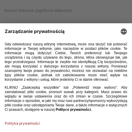
Bartosz Mazurek (Jagiellonia Białystok)
Dawid Mazurek (Górnik Zabrze)
Kornel Miściur (Liverpool FC)
Wojciech Mońka (Lech Poznań)
Michał Perchel (Puszcza Niepołomice)
Dominik Sarapata (Górnik Zabrze)
Michał Synoś (Stal Rzeszów)
Mateusz Szczepaniak (Legia Warszawa)
Dawid Szwiec (GKS Jastrzębie)