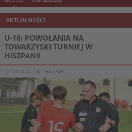
Aktualności
Sztab szkoleniowy
AKTUALNOŚCI
REPREZENTACJA MŁODZIEŻOWA U-18
U-18: POWOŁANIA NA
TOWARZYSKI TURNIEJ W
HISZPANII
04 / 03 / 25
Autor: PZPN