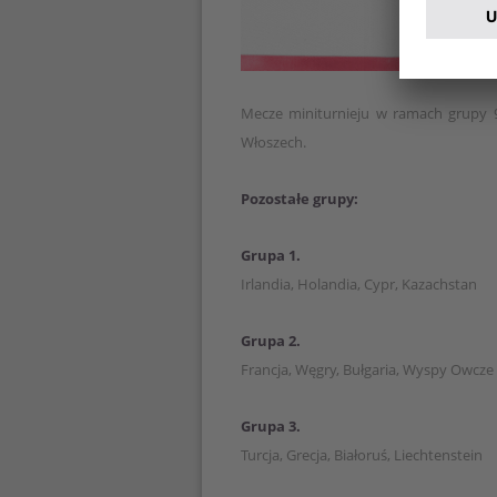
Mecze miniturnieju w ramach grupy 9
Włoszech.
Pozostałe grupy:
Grupa 1.
Irlandia, Holandia, Cypr, Kazachstan
Grupa 2.
Francja, Węgry, Bułgaria, Wyspy Owcze
Grupa 3.
Turcja, Grecja, Białoruś, Liechtenstein