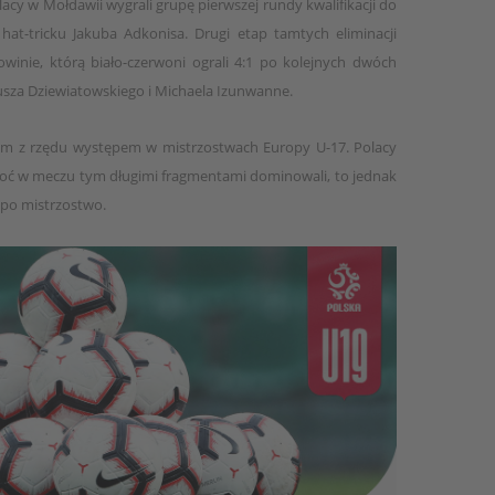
acy w Mołdawii wygrali grupę pierwszej rundy kwalifikacji do
at-tricku Jakuba Adkonisa. Drugi etap tamtych eliminacji
owinie, którą biało-czerwoni ograli 4:1 po kolejnych dwóch
usza Dziewiatowskiego i Michaela Izunwanne.
cim z rzędu występem w mistrzostwach Europy U-17. Polacy
 choć w meczu tym długimi fragmentami dominowali, to jednak
ła po mistrzostwo.