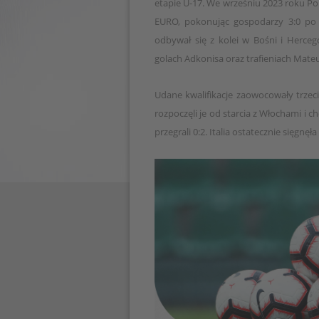
etapie U-17. We wrześniu 2023 roku Pol
EURO, pokonując gospodarzy 3:0 po h
odbywał się z kolei w Bośni i Herceg
golach Adkonisa oraz trafieniach Mate
Udane kwalifikacje zaowocowały trze
rozpoczęli je od starcia z Włochami i
przegrali 0:2. Italia ostatecznie sięgnę