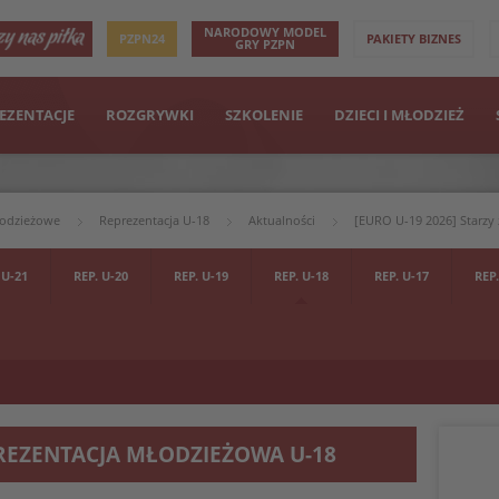
NARODOWY MODEL
PZPN24
PAKIETY BIZNES
GRY PZPN
EZENTACJE
ROZGRYWKI
SZKOLENIE
DZIECI I MŁODZIEŻ
łodzieżowe
Reprezentacja U-18
Aktualności
[EURO U-19 2026] Starzy
 U-21
REP. U-20
REP. U-19
REP. U-18
REP. U-17
REP.
REZENTACJA MŁODZIEŻOWA U-18