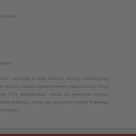
, Estonia
bejdżan
 Round – awansują po dwie najlepsze drużyny z każdej grupy
e w tej fazie z urzędu zagwarantowane mają Hiszpanie, którzy
rii U-19 sklasyfikowani zostali na pierwszym miejscu.
ziału Walijczycy, którzy jako gospodarz turnieju finałowego
ne miejsce.