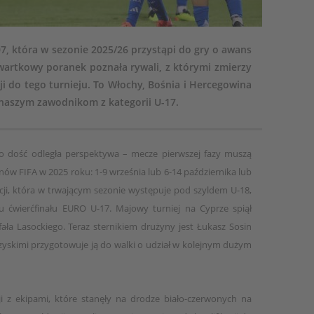
07, która w sezonie 2025/26 przystąpi do gry o awans
wartkowy poranek poznała rywali, z którymi zmierzy
ji do tego turnieju. To Włochy, Bośnia i Hercegowina
 naszym zawodnikom z kategorii U-17.
 to dość odległa perspektywa – mecze pierwszej fazy muszą
nów FIFA w 2025 roku: 1-9 września lub 6-14 października lub
cji, która w trwającym sezonie występuje pod szyldem U-18,
u ćwierćfinału EURO U-17. Majowy turniej na Cyprze spiął
fała Lasockiego. Teraz sternikiem drużyny jest Łukasz Sosin
zyskimi przygotowuje ją do walki o udział w kolejnym dużym
ji z ekipami, które stanęły na drodze biało-czerwonych na