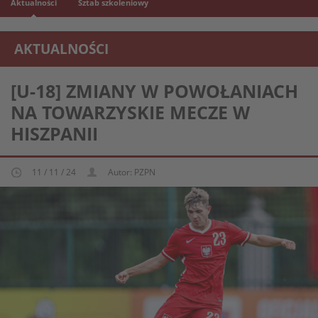
Aktualności
Sztab szkoleniowy
AKTUALNOŚCI
REPREZENTACJA MŁODZIEŻOWA U-18
[U-18] ZMIANY W POWOŁANIACH
NA TOWARZYSKIE MECZE W
HISZPANII
11 / 11 / 24
Autor: PZPN