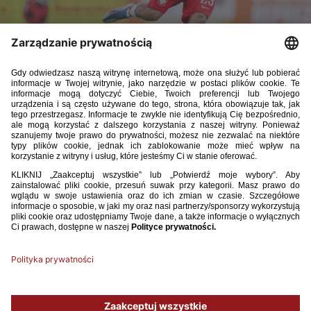
Selekcjoner reprezentacji Polski do lat 18 Łukasz Sosin
powołał dodatkowo dwóch piłkarzy na zgrupowanie
w Hiszpanii, podczas którego biało-czerwoni zagrają
towarzysko z Anglią oraz Belgią lub Niemcami.
Powołania otrzymali Michał Wróblewski (Śląsk Wrocław) oraz Dawid
Mazurek (Górnik Zabrze).
W zgrupowaniu nie wezmą udziału kontuzjowani Antoni Kulikowski
(Pogoń Szczecin) oraz Michał Synoś (Stal Rzeszów).
Polska zagra z Anglią w półfinale mini turnieju 15 listopada o godzinie
11 w Oliva Nova. 18 listopada (także w Oliva Nova) o godzinie 11