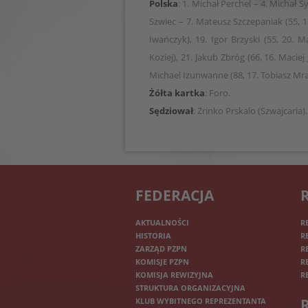
Polska
: 1. Michał Perchel – 4. Michał 
Szwiec – 7. Mateusz Szczepaniak (55, 1
Iwańczyk), 19. Igor Brzyski (55, 20. 
Koziej), 21. Jakub Zbróg (66, 16. Maciej
Michael Izunwanne (88, 17. Tobiasz Mra
Żółta kartka
: Foro.
Sędziował
: Zrinko Prskalo (Szwajcaria).
FEDERACJA
AKTUALNOŚCI
R
HISTORIA
R
ZARZĄD PZPN
R
KOMISJE PZPN
R
KOMISJA REWIZYJNA
R
STRUKTURA ORGANIZACYJNA
KLUB WYBITNEGO REPREZENTANTA