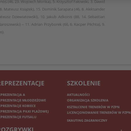
Synoś (46, 23. Wojciech Mońka), 5. Krzysztof Fałowski, 3. Dawid
8. Mateusz Książek), 15. Dominik Sarapata (46, 8. Aleksander
Mateusz Dziewiatowski), 10. Jakub Adkonis (88, 14. Sebastian
 Jaroszewski) – 11. Adrian Przyborek (66, 6. Kacper Plichta), 9.
s).
REPREZENTACJE
SZKOLENIE
EPREZENTACJA A
AKTUALNOŚCI
EPREZENTACJE MŁODZIEŻOWE
ORGANIZACJA SZKOLENIA
EPREZENTACJE KOBIECE
KSZTAŁCENIE TRENERÓW W PZPN
EPREZENTACJA PIŁKI PLAŻOWEJ
LICENCJONOWANIE TRENERÓW W PZPN
EPREZENTACJE FUTSALU
SKAUTING ZAGRANICZNY
ROZGRYWKI