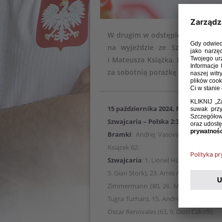
W drugim w odstępie kilku dni m
na wyjeździe ze Szwajcarią 3:
i Mateusza Książka. Podopieczny
za sobotnią porażkę 0:1.
15 października 2024, Meyrin
Szwajcaria – Polska 2:3 (1:2)
Bramki
: Andrej Vasovic 37, Elio Ru
Książek 62.
Szwajcaria
: 1. Lionel Huwiler – 20. S
5. Gian Stork), 23. Arnis Ademi (80, 19. 
Zimmermann (80, 26. Max Corbon), 18. G
Tugra Turhan), 15. Andrej Vasovic (71, 
Oscar Renovales (63, 9. Dion Cakolli).