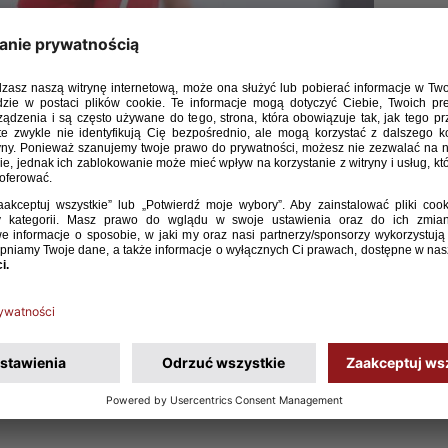
eczu towarzyskim reprezentacji U-18 Polacy wygrali
2 po golach Adriana Przyborka, Jakuba Adkonisa
m selekcjonera Łukasza Sosina udał się więc rewanż
fener 81 – Adrian Przyborek 11, Jakub Adkonis 35, Mateusz
irak Samson Bein (63, 4. Eman Kospo), 3. Lazar Damnjanovic (63,
Stevan Raicevic) – 14. Agon Rexhaj (71, 25. Edin Etoski), 24. Mio
iuliano Foro (63, 6. Elio Rufener), 8. Leart Kabashi (71, 7.
11. Sajawal Mahar), 17. Neil Volken (80, 2. Loris Macumi) – 22.