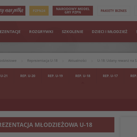
NARODOWY MODEL
PZPN24
PAKIETY BIZNES
GRY PZPN
EZENTACJE
ROZGRYWKI
SZKOLENIE
DZIECI I MŁODZIEŻ
łodzieżowe
Reprezentacja U-18
Aktualności
U-18: Udany rewanż na S
 U-21
REP. U-20
REP. U-19
REP. U-18
REP. U-17
REP.
REZENTACJA MŁODZIEŻOWA U-18