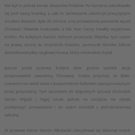
Nie był to jednak koniec kłopotów Polaków. Po kornerze zakotłowało
się pod naszą bramką, a całe to zamieszanie zakończył precyzyjnym
strzałem Bazdarić. Była 35. minuta, a na prowadzenie ponownie wyszli
Chorwaci. Niewiele brakowało, a taki stan rzeczy trwałby wyjątkowo
krótko. Po kolejnym bardzo dobrym przerzucie Olejnika, tym razem
na prawą stronę do Krzysztofa Kolanko, pomocnik Górnika Zabrze
dośrodkował piłkę na głowę Hurasa, który minimalnie chybił.
Jeszcze przed przerwą kolejne dwie groźne szybkie akcje
przeprowadzili zawodnicy Chorwacji. Trzeba przyznać, że Biało-
Czerwoni nie radzili sobie z bezpośrednim futbolem zaproponowanym
przez gospodarzy. Tym sposobem do dogodnych sytuacji dochodzili
Dorian Migalić i Segej Levak, jednak na szczęście nie zdołali
podwyższyć prowadzenia i do szatni schodzili z jednobramkową
zaliczką.
W przerwie trener Marcin Włodarski zdecydował się dokonać trzech