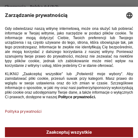
Chorwacja – Polska 4:4 (3:2)
Bramki
: Dominik Babić 10, Anton Matković 32, 79, Antonio Bazdarić 35
– Daniel Mikołajewski 19, Mike Huras 20, Marcel Reguła 49, Oskar
Tomczyk 73.
Chorwacja: 1. Jan Hlapcić – 2. Dorian Migalić (46, 13. Luka Hodak), 4.
Marino Skelin, 5. Ante Utrobicić, 3. Ante Susak – 8. Antonio Bazdarić
(46, 17. Matej Ivković), 6. Segej Levak, 10. Noa Skoko (46, 16. Marin
Calusić) – 7. Dominik Babić, 9. Anton Matković, 11. Bartol Kardum (46,
19. Lovre Loncar).
Polska
: 22. Axel Holewiński – 2. Dominik Szala, 15. Nico Adamczyk (46,
5. Michał Gurgul), 3. Jakub Krzyżanowski – 6. Patryk Olejnik (46, 21.
Marcel Reguła) – 11. Krzysztof Kolanko (78, 19. Szymon Łyczko), 8.
Karol Borys (78, 20. Kornel Lisman), 4. Maksymilian Sznaucner, 18. Filip
Rózga (46, 7. Filip Wolski) – 10. Daniel Mikołajewski, 17. Mike Huras (70,
9. Oskar Tomczyk).
Żółta kartka:
Migalić
Sędziował
: Raed Alzahrani.
Używamy plików cookies, aby ułatwić Ci korzystanie z naszego serwisu