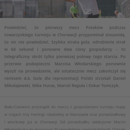
Powiedzieć, że pierwszy mecz Polaków podczas
towarzyskiego turnieju w Chorwacji przypominał sinusoidę,
to nic nie powiedzieć. Szybka strata gola, odrobienie strat
w 60 sekund i ponowne dwa ciosy gospodarzy – to
telegraficzny skrót tylko pierwszej połowy tego starcia. Po
przerwie podopieczni Marcina Włodarskiego ponownie
wyszli na prowadzenie, ale ostatecznie mecz zakończył się
remisem 4:4. Gole dla reprezentacji Polski strzelali Daniel
Mikołajewski, Mike Huras, Marcel Reguła i Oskar Tomczyk.
Biało-Czerwoni przystąpili do meczu z gospodarzami turnieju mając
w nogach trzy treningi: niedzielny w Warszawie oraz poniedziałkowy
i wtorkowy już w Chorwacji. Od poniedziałku selekcjoner Marcin
Włodarski ma do dyspozycji 20 zawodników, spośród których 13 brało