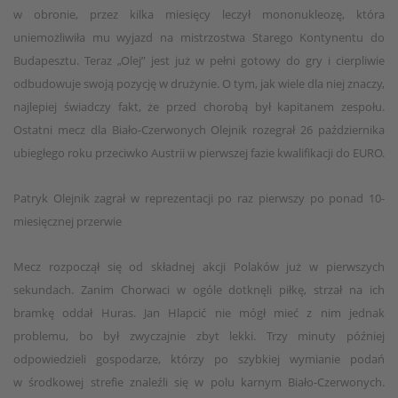
w obronie, przez kilka miesięcy leczył mononukleozę, która
uniemożliwiła mu wyjazd na mistrzostwa Starego Kontynentu do
Budapesztu. Teraz „Olej” jest już w pełni gotowy do gry i cierpliwie
odbudowuje swoją pozycję w drużynie. O tym, jak wiele dla niej znaczy,
najlepiej świadczy fakt, że przed chorobą był kapitanem zespołu.
Ostatni mecz dla Biało-Czerwonych Olejnik rozegrał 26 października
ubiegłego roku przeciwko Austrii w pierwszej fazie kwalifikacji do EURO.
Patryk Olejnik zagrał w reprezentacji po raz pierwszy po ponad 10-
miesięcznej przerwie
Mecz rozpoczął się od składnej akcji Polaków już w pierwszych
sekundach. Zanim Chorwaci w ogóle dotknęli piłkę, strzał na ich
bramkę oddał Huras. Jan Hlapcić nie mógł mieć z nim jednak
problemu, bo był zwyczajnie zbyt lekki. Trzy minuty później
odpowiedzieli gospodarze, którzy po szybkiej wymianie podań
w środkowej strefie znaleźli się w polu karnym Biało-Czerwonych.