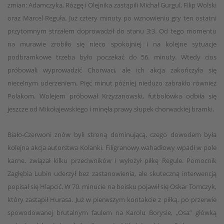
zmian: Adamczyka, Rózgę i Olejnika zastąpili Michał Gurgul, Filip Wolski
oraz Marcel Reguła. Już cztery minuty po wznowieniu gry ten ostatni
przytomnym strzałem doprowadził do stanu 3:3. Od tego momentu
na murawie zrobiło się nieco spokojniej i na kolejne sytuacje
podbramkowe trzeba było poczekać do 56. minuty. Wtedy cios
próbowali wyprowadzić Chorwaci, ale ich akcja zakończyła się
niecelnym uderzeniem. Pięć minut później niedużo zabrakło również
Polakom. Wolejem próbował Krzyżanowski, futbolówka odbiła się
jeszcze od Mikołajewskiego i minęła prawy słupek chorwackiej bramki.
Biało-Czerwoni znów byli stroną dominującą, czego dowodem była
kolejna akcja autorstwa Kolanki. Filigranowy wahadłowy wpadł w pole
karne, związał kilku przeciwników i wyłożył piłkę Regule. Pomocnik
Zagłębia Lubin uderzył bez zastanowienia, ale skuteczną interwencją
popisał się Hlapcić. W 70. minucie na boisku pojawił się Oskar Tomczyk,
który zastąpił Hurasa. Już w pierwszym kontakcie z piłką, po przerwie
spowodowanej brutalnym faulem na Karolu Borysie, „Osa” główką