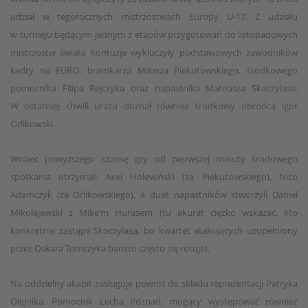
udział w tegorocznych mistrzostwach Europy U-17. Z udziału
w turnieju będącym jednym z etapów przygotowań do listopadowych
mistrzostw świata kontuzje wykluczyły podstawowych zawodników
kadry na EURO: bramkarza Miłosza Piekutowskiego, środkowego
pomocnika Filipa Rejczyka oraz napastnika Mateusza Skoczylasa.
W ostatniej chwili urazu doznał również środkowy obrońca Igor
Orlikowski.
Wobec powyższego szansę gry od pierwszej minuty środowego
spotkania otrzymali Axel Holewiński (za Piekutowskiego), Nico
Adamczyk (za Orlikowskiego), a duet napastników stworzyli Daniel
Mikołajewski z Mike’m Hurasem (tu akurat ciężko wskazać, kto
konkretnie zastąpił Skoczylasa, bo kwartet atakujących uzupełniony
przez Oskara Tomczyka bardzo często się rotuje).
Na oddzielny akapit zasługuje powrót do składu reprezentacji Patryka
Olejnika. Pomocnik Lecha Poznań, mogący występować również