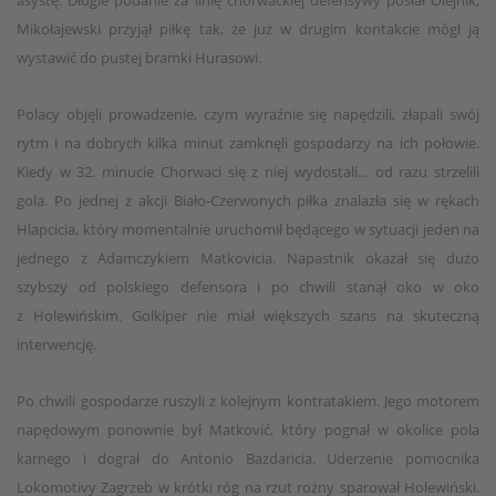
asystę. Długie podanie za linię chorwackiej defensywy posłał Olejnik,
Mikołajewski przyjął piłkę tak, że już w drugim kontakcie mógł ją
wystawić do pustej bramki Hurasowi.
Polacy objęli prowadzenie, czym wyraźnie się napędzili, złapali swój
rytm i na dobrych kilka minut zamknęli gospodarzy na ich połowie.
Kiedy w 32. minucie Chorwaci się z niej wydostali… od razu strzelili
gola. Po jednej z akcji Biało-Czerwonych piłka znalazła się w rękach
Hlapcicia, który momentalnie uruchomił będącego w sytuacji jeden na
jednego z Adamczykiem Matkovicia. Napastnik okazał się dużo
szybszy od polskiego defensora i po chwili stanął oko w oko
z Holewińskim. Golkiper nie miał większych szans na skuteczną
interwencję.
Po chwili gospodarze ruszyli z kolejnym kontratakiem. Jego motorem
napędowym ponownie był Matković, który pognał w okolice pola
karnego i dograł do Antonio Bazdaricia. Uderzenie pomocnika
Lokomotivy Zagrzeb w krótki róg na rzut rożny sparował Holewiński.