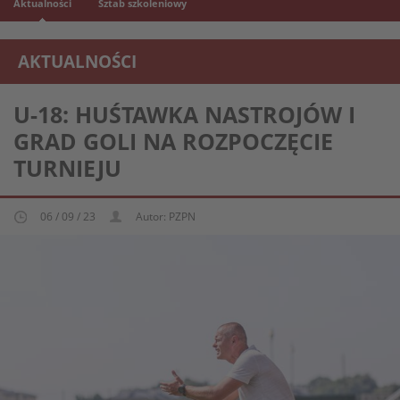
Aktualności
Sztab szkoleniowy
AKTUALNOŚCI
REPREZENTACJA MŁODZIEŻOWA U-18
U-18: HUŚTAWKA NASTROJÓW I
GRAD GOLI NA ROZPOCZĘCIE
TURNIEJU
06 / 09 / 23
Autor: PZPN