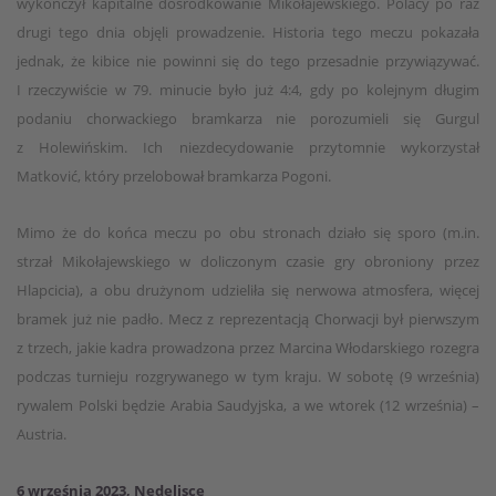
wykończył kapitalne dośrodkowanie Mikołajewskiego. Polacy po raz
drugi tego dnia objęli prowadzenie. Historia tego meczu pokazała
jednak, że kibice nie powinni się do tego przesadnie przywiązywać.
I rzeczywiście w 79. minucie było już 4:4, gdy po kolejnym długim
podaniu chorwackiego bramkarza nie porozumieli się Gurgul
z Holewińskim. Ich niezdecydowanie przytomnie wykorzystał
Matković, który przelobował bramkarza Pogoni.
Mimo że do końca meczu po obu stronach działo się sporo (m.in.
strzał Mikołajewskiego w doliczonym czasie gry obroniony przez
Hlapcicia), a obu drużynom udzieliła się nerwowa atmosfera, więcej
bramek już nie padło. Mecz z reprezentacją Chorwacji był pierwszym
z trzech, jakie kadra prowadzona przez Marcina Włodarskiego rozegra
podczas turnieju rozgrywanego w tym kraju. W sobotę (9 września)
rywalem Polski będzie Arabia Saudyjska, a we wtorek (12 września) –
Austria.
6 września 2023, Nedelisce