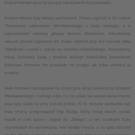
Dobrą interwencję w tej sytuacji zaliczył Jakub Krzyżanowski.
Kolejne minuty były bardzo wyrównane. Polacy zagrozili w ich trakcie
Chorwatom uderzeniem Mikołajewskiego z rzutu wolnego, a ci
odpowiedzieli niecelną główką Antona Matkovicia. Kilkadziesiąt
sekund później napastnik NK Osijek odebrał przy linii bocznej piłkę
Olejnikowi i ruszył z szarżą na bramkę Holewińskiego. Rozpędzony
minął Dominika Szalę i idealnie wyłożył futbolówkę Dominikowi
Babiciowi, któremu nie pozostało nic innego, jak tylko umieścić ją
w siatce.
Biało-Czerwoni zareagowali na stratę gola akcją zakończoną strzałem
Mikołajewskiego z ostrego kąta. Co nie udało się napastnikowi Parmy
dwa razy, udało się przy trzeciej próbie. W 19. minucie spotkania rajd
lewą stroną przeprowadził Filip Rózga, który minął dwóch rywali,
wpadł w pole karne i dograł do „Zibiego”, a ten czubkiem buta
doprowadził do wyrównania. Nie minęła minuta, a do gola dorzucił