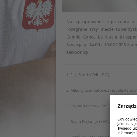
Na zgrupowanie reprezentacji
rozegrane trzy mecze towarzyski
Camilo Cano, La Nucia (Hiszpan
Szwecja g. 14:00 i 10.02.2025 Nor
zawodnicy:
1. Filip Skorb (Celtic F.C.)
2. Mikołaj Czerniatowicz (Escola Varsov
3. Szymon Pączek (FASE Szczecin)
4. Bryan De Jongh (KVC Westerlo)