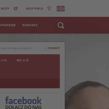
BILETY
SKLEP KIBICA
STRATEGIE
KONTAKT
Strona WWW
>
Klub
zyski turniej w Hiszpanii
POWRÓT
Zawodnik
 U-16
REP. U-15