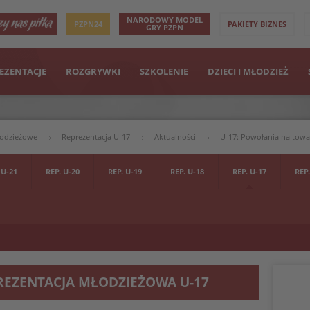
NARODOWY MODEL
PZPN24
PAKIETY BIZNES
GRY PZPN
EZENTACJE
ROZGRYWKI
SZKOLENIE
DZIECI I MŁODZIEŻ
łodzieżowe
Reprezentacja U-17
Aktualności
U-17: Powołania na towar
 U-21
REP. U-20
REP. U-19
REP. U-18
REP. U-17
REP.
REZENTACJA MŁODZIEŻOWA U-17