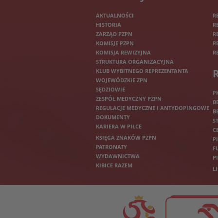
AKTUALNOŚCI
R
HISTORIA
R
ZARZĄD PZPN
R
KOMISJE PZPN
R
KOMISJA REWIZYJNA
R
STRUKTURA ORGANIZACYJNA
KLUB WYBITNEGO REPREZENTANTA
WOJEWÓDZKIE ZPN
SĘDZIOWIE
P
ZESPÓŁ MEDYCZNY PZPN
B
REGULACJE MEDYCZNE I ANTYDOPINGOWE
B
DOKUMENTY
S
KARIERA W PIŁCE
C
KSIĘGA ZNAKÓW PZPN
P
PATRONATY
F
WYDAWNICTWA
P
KIBICE RAZEM
L