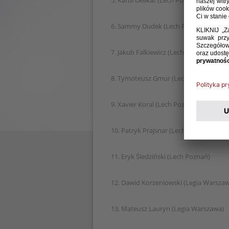
5. Karol Delikat (Lech Poznań)
6. Sammy Dudek (Lech Poznań)
7. Jakub Falkiewicz (Lech Poznań)
8. Tymoteusz Gmur (Lech Poznań)
9. Xavier Koral (Lech Poznań)
10. Patryk Prajsnar (Lech Poznań)
11. Eryk Śledziński (Lech Poznań)
12. Dawid Korzeniowski (Legia Warsza
13. Mateusz Lauryn (Legia Warszawa)