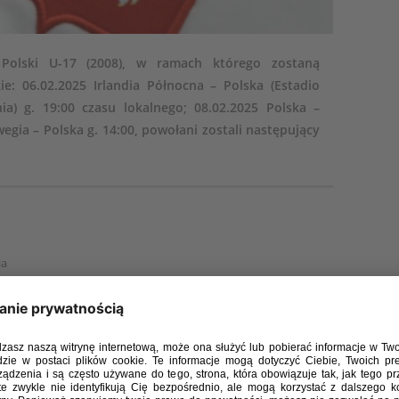
 Polski U-17 (2008), w ramach którego zostaną
e: 06.02.2025 Irlandia Północna – Polska (Estadio
ia) g. 19:00 czasu lokalnego; 08.02.2025 Polska –
wegia – Polska g. 14:00, powołani zostali następujący
ia