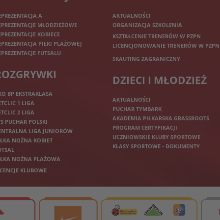
EPREZENTACJA A
AKTUALNOŚCI
EPREZENTACJE MŁODZIEŻOWE
ORGANIZACJA SZKOLENIA
EPREZENTACJE KOBIECE
KSZTAŁCENIE TRENERÓW W PZPN
EPREZENTACJA PIŁKI PLAŻOWEJ
LICENCJONOWANIE TRENERÓW W PZPN
EPREZENTACJE FUTSALU
SKAUTING ZAGRANICZNY
ROZGRYWKI
DZIECI I MŁODZIEŻ
KO BP EKSTRAKLASA
AKTUALNOŚCI
ETCLIC 1 LIGA
PUCHAR TYMBARK
ETCLIC 2 LIGA
AKADEMIA PIŁKARSKA GRASSROOTS
TS PUCHAR POLSKI
PROGRAM CERTYFIKACJI
ENTRALNA LIGA JUNIORÓW
UCZNIOWSKIE KLUBY SPORTOWE
IŁKA NOŻNA KOBIET
KLASY SPORTOWE - DOKUMENTY
UTSAL
IŁKA NOŻNA PLAŻOWA
ICENCJE KLUBOWE