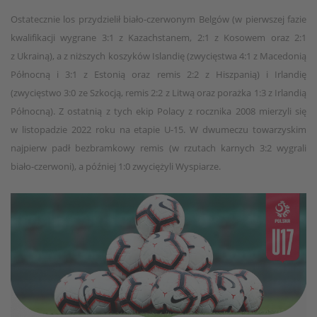
Ostatecznie los przydzielił biało-czerwonym Belgów (w pierwszej fazie
kwalifikacji wygrane 3:1 z Kazachstanem, 2:1 z Kosowem oraz 2:1
z Ukrainą), a z niższych koszyków Islandię (zwycięstwa 4:1 z Macedonią
Północną i 3:1 z Estonią oraz remis 2:2 z Hiszpanią) i Irlandię
(zwycięstwo 3:0 ze Szkocją, remis 2:2 z Litwą oraz porażka 1:3 z Irlandią
Północną). Z ostatnią z tych ekip Polacy z rocznika 2008 mierzyli się
w listopadzie 2022 roku na etapie U-15. W dwumeczu towarzyskim
najpierw padł bezbramkowy remis (w rzutach karnych 3:2 wygrali
biało-czerwoni), a później 1:0 zwyciężyli Wyspiarze.