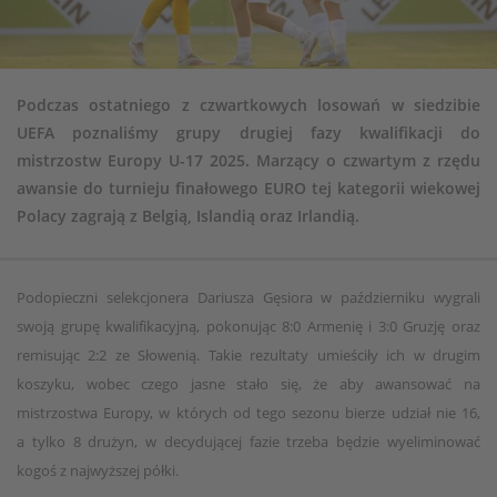
Podczas ostatniego z czwartkowych losowań w siedzibie
UEFA poznaliśmy grupy drugiej fazy kwalifikacji do
mistrzostw Europy U-17 2025. Marzący o czwartym z rzędu
awansie do turnieju finałowego EURO tej kategorii wiekowej
Polacy zagrają z Belgią, Islandią oraz Irlandią.
Podopieczni selekcjonera Dariusza Gęsiora w październiku wygrali
swoją grupę kwalifikacyjną, pokonując 8:0 Armenię i 3:0 Gruzję oraz
remisując 2:2 ze Słowenią. Takie rezultaty umieściły ich w drugim
koszyku, wobec czego jasne stało się, że aby awansować na
mistrzostwa Europy, w których od tego sezonu bierze udział nie 16,
a tylko 8 drużyn, w decydującej fazie trzeba będzie wyeliminować
kogoś z najwyższej półki.