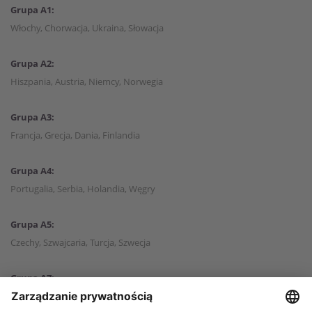
Grupa A1:
Włochy, Chorwacja, Ukraina, Słowacja
Grupa A2:
Hiszpania, Austria, Niemcy, Norwegia
Grupa A3:
Francja, Grecja, Dania, Finlandia
Grupa A4:
Portugalia, Serbia, Holandia, Węgry
Grupa A5:
Czechy, Szwajcaria, Turcja, Szwecja
Grupa A7:
Anglia, Irlandia Północna, Słowenia, Izrael