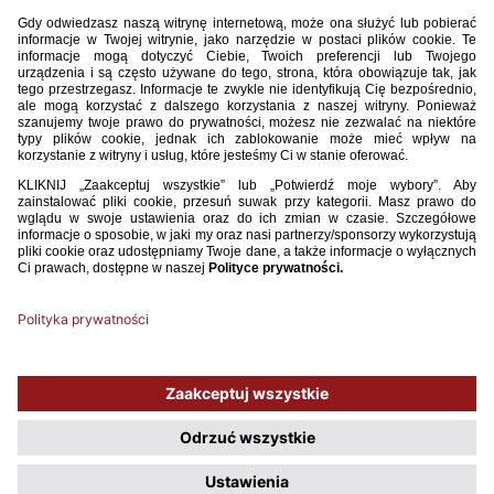
Zajęcie pierwszego miejsca w grupie da awans na EURO U-17 2025 (19
maja – 1 czerwca 2025 w Albanii) oraz rozstawienie w pierwszym
koszyku przed losowaniem pierwszej rundy kwalifikacji do EURO U-19
2027. Drugie miejsce to w tym losowaniu drugi koszyk, trzecie – trzeci,
a czwarte – spadek do Ligi B. Awans z rozgrywanej równolegle Ligi B (5
grup cztero- i 2 grupy trzyzespołowe) wywalczą triumfatorzy grup,
którzy na kolejnym etapie w Lidze A będą losowani z czwartego
koszyka.
Druga faza kwalifikacji do EURO będzie jednocześnie rywalizacją
o awans do mistrzostw świata U-17, które od 2025 roku będą
rozgrywane co roku (do 2029 zawsze w Katarze) i w których udział
będzie brało 48 drużyn. Dokładne zasady kwalifikacji na mundial nie
zostały jeszcze ogłoszone.
Używamy plików cookies, aby ułatwić Ci korzystanie z naszego serwisu
oraz do celów statystycznych. Jeśli nie blokujesz tych plików, to zgadzasz
się na ich użycie oraz zapisanie w pamięci urządzenia. Pamiętaj, że
możesz samodzielnie zarządzać cookies, zmieniając ustawienia
przeglądarki.
Polityka plików Cookies.