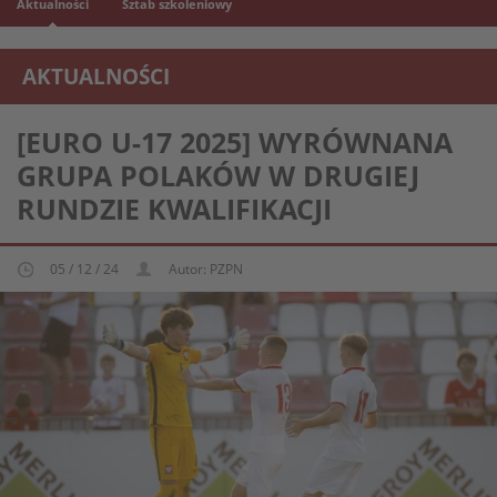
Aktualności
Sztab szkoleniowy
AKTUALNOŚCI
REPREZENTACJA MŁODZIEŻOWA U-17
[EURO U-17 2025] WYRÓWNANA
GRUPA POLAKÓW W DRUGIEJ
RUNDZIE KWALIFIKACJI
05 / 12 / 24
Autor: PZPN