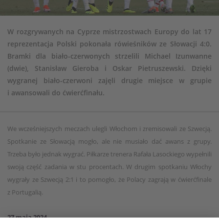
W rozgrywanych na Cyprze mistrzostwach Europy do lat 17
reprezentacja Polski pokonała rówieśników ze Słowacji 4:0.
Bramki dla biało-czerwonych strzelili Michael Izunwanne
(dwie), Stanisław Gieroba i Oskar Pietruszewski. Dzięki
wygranej biało-czerwoni zajęli drugie miejsce w grupie
i awansowali do ćwierćfinału.
We wcześniejszych meczach ulegli Włochom i zremisowali ze Szwecją.
Spotkanie ze Słowacją mogło, ale nie musiało dać awans z grupy.
Trzeba było jednak wygrać. Piłkarze trenera Rafała Lasockiego wypełnili
swoją część zadania w stu procentach. W drugim spotkaniu Włochy
wygrały ze Szwecją 2:1 i to pomogło, że Polacy zagrają w ćwierćfinale
z Portugalią.
27 maja 2024