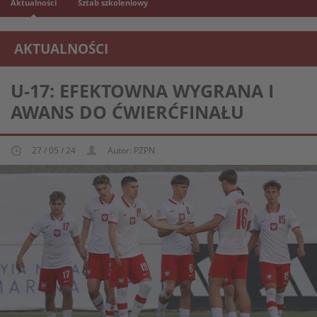
Aktualności
Sztab szkoleniowy
AKTUALNOŚCI
REPREZENTACJA MŁODZIEŻOWA U-17
U-17: EFEKTOWNA WYGRANA I
AWANS DO ĆWIERĆFINAŁU
27 / 05 / 24
Autor: PZPN