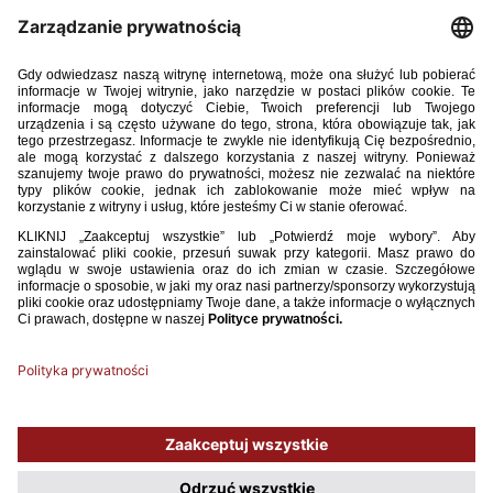
Polska – Słowacja 4:0 (3:0)
Bramki
: Michael Izunwanne 11, 45, Oskar Pietuszewski 30, Stanisław
Gieroba 67
Polska
: 1. Mateusz Jeleń – 16. Bartosz Kriegler, 5. Kacper Potulski, 3.
Dawid Szwiec – 7. Mateusz Szczepaniak (75, 11. Filip Baniowski), 10.
Jakub Adkonis (67, 19. Igor Brzyski), 4. Mateusz Dziewiatowski (70, 14.
Michał Wróblewski), 15. Dominik Sarapata, 17. Dawid Mazurek (70, 8.
Bartosz Mazurek) – 9. Oskar Pietuszewski (67, 6. Stanisław Gieroba), 13.
Michael Izunwanne.
Słowacja
: 1. Sebastian Zajac – 2. Martin Turansky (85, 4. Martin
Hlavaty), 5. Tobias Daniel (46, 15. Simon Misiak), 3. Dominik Balog, 13.
Marek Okal – 7. Samuel Lusale, 6. Kristian Pavol Strucka (58, 19.
Nathan Udvaros), 10. Simon Vlna, 20. Martin Bacik (58, 14. Daniel
Osman), 16. Samuel Kovacik – 18. Jakub Pira (80, 9. Denis Valko).
Żółte kartki
: Strucka, Daniel.
Sędziował
: David Fuxman (Izrael)
Używamy plików cookies, aby ułatwić Ci korzystanie z naszego serwisu
oraz do celów statystycznych. Jeśli nie blokujesz tych plików, to zgadzasz