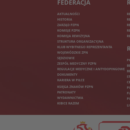
FEDERACJA
AKTUALNOŚCI
R
HISTORIA
R
ZARZĄD PZPN
R
KOMISJE PZPN
R
KOMISJA REWIZYJNA
R
STRUKTURA ORGANIZACYJNA
KLUB WYBITNEGO REPREZENTANTA
WOJEWÓDZKIE ZPN
SĘDZIOWIE
P
ZESPÓŁ MEDYCZNY PZPN
B
REGULACJE MEDYCZNE I ANTYDOPINGOWE
B
DOKUMENTY
S
KARIERA W PIŁCE
C
KSIĘGA ZNAKÓW PZPN
P
PATRONATY
F
WYDAWNICTWA
P
KIBICE RAZEM
L