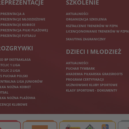
REPREZENTACJE
SZKOLENIE
EPREZENTACJA A
AKTUALNOŚCI
EPREZENTACJE MŁODZIEŻOWE
ORGANIZACJA SZKOLENIA
EPREZENTACJE KOBIECE
KSZTAŁCENIE TRENERÓW W PZPN
EPREZENTACJA PIŁKI PLAŻOWEJ
LICENCJONOWANIE TRENERÓW W PZPN
EPREZENTACJE FUTSALU
SKAUTING ZAGRANICZNY
ROZGRYWKI
DZIECI I MŁODZIEŻ
KO BP EKSTRAKLASA
AKTUALNOŚCI
ETCLIC 1 LIGA
PUCHAR TYMBARK
ETCLIC 2 LIGA
AKADEMIA PIŁKARSKA GRASSROOTS
TS PUCHAR POLSKI
PROGRAM CERTYFIKACJI
ENTRALNA LIGA JUNIORÓW
UCZNIOWSKIE KLUBY SPORTOWE
IŁKA NOŻNA KOBIET
KLASY SPORTOWE - DOKUMENTY
UTSAL
IŁKA NOŻNA PLAŻOWA
ICENCJE KLUBOWE