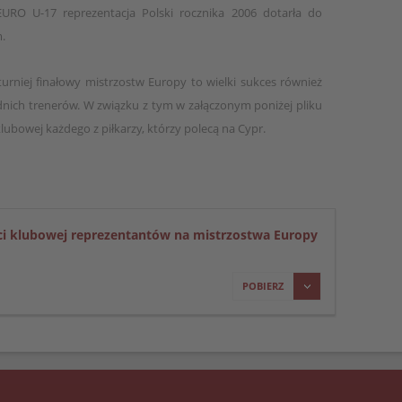
EURO U-17 reprezentacja Polski rocznika 2006 dotarła do
.
turniej finałowy mistrzostw Europy to wielki sukces również
nich trenerów. W związku z tym w załączonym poniżej pliku
lubowej każdego z piłkarzy, którzy polecą na Cypr.
ści klubowej reprezentantów na mistrzostwa Europy
POBIERZ