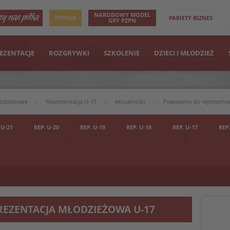
NARODOWY MODEL
PZPN24
PAKIETY BIZNES
GRY PZPN
EZENTACJE
ROZGRYWKI
SZKOLENIE
DZIECI I MŁODZIEŻ
łodzieżowe
Reprezentacja U-17
Aktualności
Powołania do reprezentac
 U-21
REP. U-20
REP. U-19
REP. U-18
REP. U-17
REP.
REZENTACJA MŁODZIEŻOWA U-17