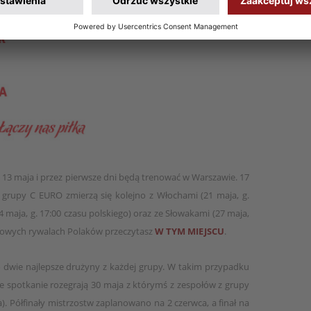
13 maja i przez pierwsze dni będą trenować w Warszawie. 17
grupy C EURO zmierzą się kolejno z Włochami (21 maja, g.
4 maja, g. 17:00 czasu polskiego) oraz ze Słowakami (27 maja,
rupowych rywalach Polaków przeczytasz
W TYM MIEJSCU
.
o dwie najlepsze drużyny z każdej grupy. W takim przypadku
e spotkanie rozegrają 30 maja z którymś z zespołów z grupy
ia). Półfinały mistrzostw zaplanowano na 2 czerwca, a finał na