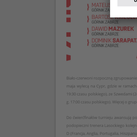
Biało-czerwoni rozpoczną zgrupowanie 
maja wylecą na Cypr, gdzie w ramach 
19:30 czasu polskiego), ze Szwedami (2
g. 17:00 czasu polskiego). Więcej o g
Do ćwierćfinałów turnieju awansują p
podopieczni trenera Lasockiego kolejn
D (Francja, Anglia, Portugalia, Hiszpan