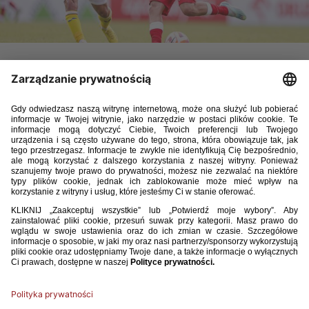
Rozpoczęła się sprzedaż biletów na tegoroczne mistrzostwa
Europy U-17, które w dniach 20 maja – 5 czerwca odbędą się
na Cyprze. Sprzedaż odbywa się wyłącznie za pośrednictwem
portalu www.u17eurocyprus2024.com.
Ceny normalnych biletów na mecze fazy grupowej oraz ćwierćfinały
i półfinały to 5 euro, a na finał 7 euro. Dla dzieci poniżej 14. roku życia
bilet na każdy mecz kosztuje 1 euro. Z kolei wejściówka w wersji VIP
w zależności od fazy kosztuje 30 euro (mecze grupowe i ćwierćfinały),
40 euro (półfinały) lub 50 euro (finał).
Reprezentacja Polski zagra w grupie C mistrzostw. Jej rywalami będą
Włosi (21 maja, g. 20:30 czasu lokalnego na stadionie AEK Larnaka),