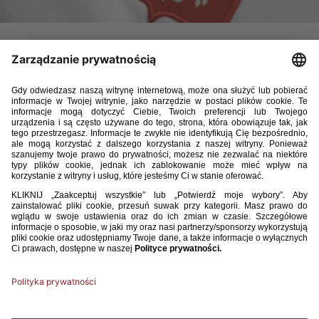
Reprezentacja Polski do lat 17 (rocznik 2007) wygrała 2:1
z Holandią w swoim drugim meczu turnieju towarzyskiego
rozgrywanego na Cyprze. Gole dla naszej drużyny strzelali
Jakub Adkonis z rzutu karnego oraz Michael Izunwanne.
W poniedziałek Biało-Czerwoni zakończą zmagania
w turnieju starciem z gospodarzami.
27 października 2023, Larnaka
Holandia – Polska 1:2 (0:0)
Polska
: 1. Mateusz Jeleń – 2. Jakub Jaroszuk (64, 13. Michael
Izunwanne), 16. Bartosz Kriegler, 3. Dawid Szwiec – 17. Dawid Mazurek,
11. Dominik Sarapata, 10. Jakub Adkonis (82, 8. Cyprian Popielec), 20.
Bartosz Mazurek (64, 5. Kacper Potulski), 15. Igor Draszczyk (64, 4.
Mateusz Dziewiatowski) – 9. Filip Kaczmarek (64, 19. Max Pawłowski), 6.
Hubert Jasiak (90, 18. Filip Baniowski).