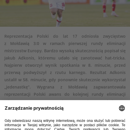
Reprezentacja Polski do lat 17 odniosła zwycięstwo
z Mołdawią 3:0 w ramach pierwszej rundy eliminacji
mistrzostw Europy. Bardzo wysoką skutecznością popisał się
Jakub Adkonis, któremu udało się zanotować hat-tricka.
Najpierw otworzył wynik spotkania w 8. minucie, przed
przerwą podwyższył z rzutu karnego. Rezultat Adkonis
ustalił w 58. minucie, gdy ponownie skutecznie wykorzystał
„jedenastkę”. Wygrana z Mołdawią zagwarantowała
reprezentacji Polski awans do kolejnej rundy eliminacji
mistrzostw Europy. W ostatnim meczu Polacy zagrają jeszcze
ze Szwecją. Spotkanie odbędzie się 3 października.