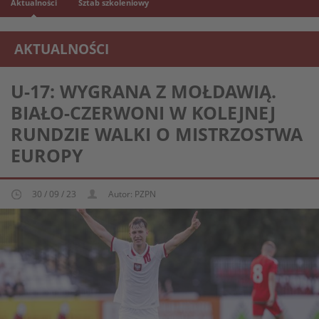
Aktualności
Sztab szkoleniowy
AKTUALNOŚCI
REPREZENTACJA MŁODZIEŻOWA U-17
U-17: WYGRANA Z MOŁDAWIĄ.
BIAŁO-CZERWONI W KOLEJNEJ
RUNDZIE WALKI O MISTRZOSTWA
EUROPY
30 / 09 / 23
Autor: PZPN