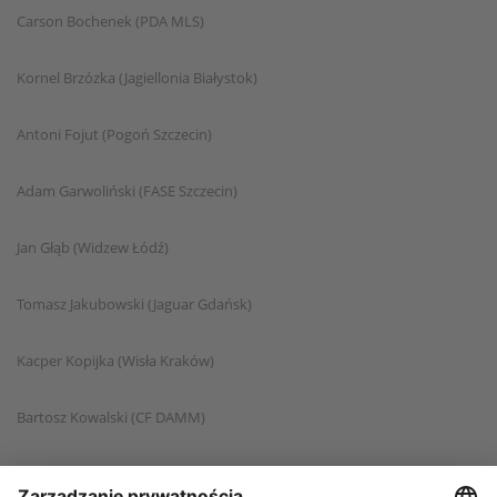
Carson Bochenek (PDA MLS)
Kornel Brzózka (Jagiellonia Białystok)
Antoni Fojut (Pogoń Szczecin)
Adam Garwoliński (FASE Szczecin)
Jan Głąb (Widzew Łódź)
Tomasz Jakubowski (Jaguar Gdańsk)
Kacper Kopijka (Wisła Kraków)
Bartosz Kowalski (CF DAMM)
Igor Mak (Zagłębie Lubin)