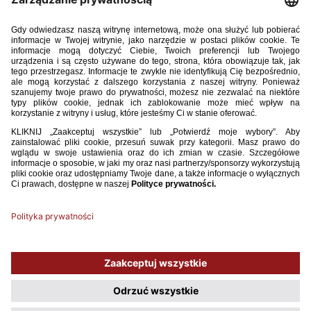
Przemysław Mazan (Śląsk Wrocław)
Aleksander Michałowski (ŁKS Łódź)
Marcel Mrowiński (Lech Poznań)
Aleks Olsztyn (Lech Poznań)
Franciszek Stępniewski (Legia Warszawa)
Marek Suchodół (Legia Warszawa)
Mikołaj Szymański (Pogoń Szczecin)
Olaf Zuchora (ŁKS Łódź)
Używamy plików cookies, aby ułatwić Ci korzystanie z naszego serwisu
oraz do celów statystycznych. Jeśli nie blokujesz tych plików, to zgadzasz
się na ich użycie oraz zapisanie w pamięci urządzenia. Pamiętaj, że
możesz samodzielnie zarządzać cookies, zmieniając ustawienia