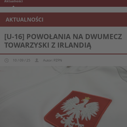
Aktualności
AKTUALNOŚCI
REPREZENTACJA MŁODZIEŻOWA U-16
[U-16] POWOŁANIA NA DWUMECZ
TOWARZYSKI Z IRLANDIĄ
10 / 09 / 25
Autor: PZPN