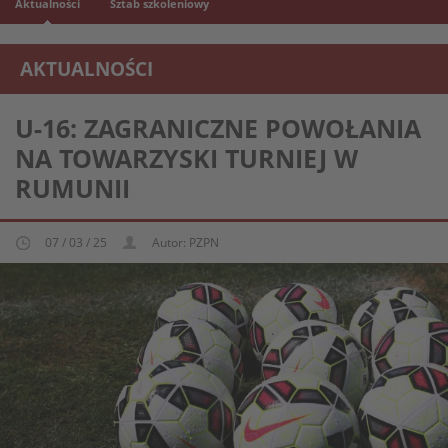
Aktualności
Sztab szkoleniowy
AKTUALNOŚCI
REPREZENTACJA MŁODZIEŻOWA U-16
U-16: ZAGRANICZNE POWOŁANIA
NA TOWARZYSKI TURNIEJ W
RUMUNII
07 / 03 / 25
Autor: PZPN