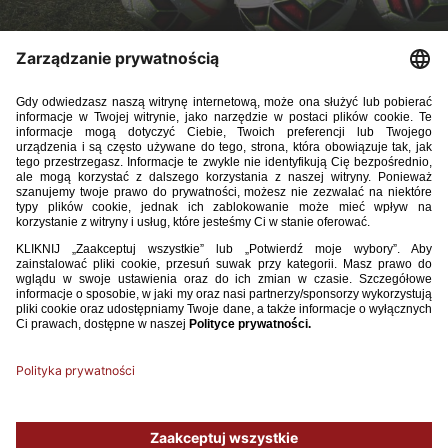
Trener reprezentacji Polski do lat 16 Piotr Kobierecki ogłosił
listę zawodników z klubów zagranicznych powołanych na
marcowy, towarzyski turniej w Rumunii. Polacy zagrają
z Ukrainą (20 marca, 15:00), Czarnogórą (22 marca, 15:00)
oraz Rumunią (24 marca, 12:00). Wszystkie spotkania
zostaną rozegrane w Buftei.
Lista powołanych zawodników:
Gabriel Sambou (Chelsea FC)
Patrick Stachow (Arsenal FC)
Zachary Zalewski (Columbus Crew)