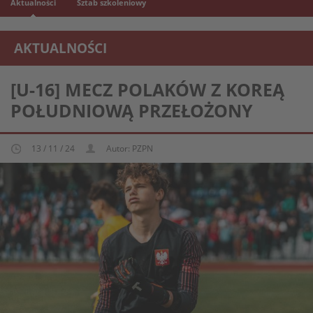
Aktualności
Sztab szkoleniowy
AKTUALNOŚCI
REPREZENTACJA MŁODZIEŻOWA U-16
[U-16] MECZ POLAKÓW Z KOREĄ
POŁUDNIOWĄ PRZEŁOŻONY
13 / 11 / 24
Autor: PZPN