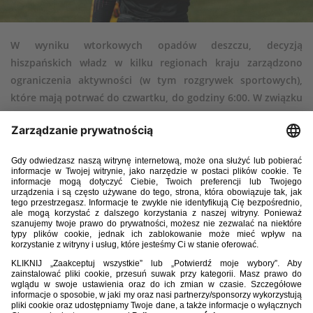
W wyniku wtorkowych opadów deszczu, decyzją
hiszpańskich władz w kilku regionach kraju zarządzono
ograniczenia aktywności (w tym rozgrywek sportowych),
które mają potrwać do czwartku, do godziny 6:00. W związku
z tym przełożony został zaplanowany na środę mecz
towarzyski reprezentacji Polski U-16 z Koreą Południową.
Nasza drużyna dotarła do hiszpańskiego Salou w niedzielę,
a w poniedziałek i wtorek realizowała założony wcześniej plan,
przygotowując się do turnieju towarzyskiego z udziałem Korei
Południowej, Danii oraz Arabii Saudyjskiej. We wtorek wieczorem
w regionie, w którym przebywają biało-czerwoni, dość intensywnie
padał deszcz, a hiszpańskie władze szybko podjęły decyzję
o ograniczeniach. Te mają potrwać do czwartku, do godziny 6:00.
Zaplanowany na środę na godzinę 12:00 mecz z Koreą Południową nie