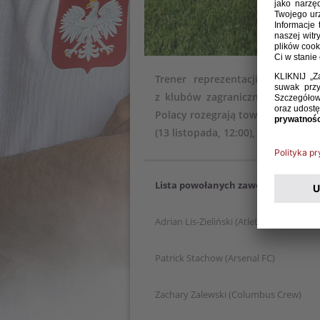
Trener reprezentacji Polski do
z klubów zagranicznych powoła
Polacy rozegrają towarzyski turn
(13 listopada, 12:00), Danią (15 li
Lista powołanych zawodników:
Adrian Lis-Zieliński (Atletico Madryt)
Patrick Stachow (Arsenal FC)
Zachary Zalewski (Columbus Crew)