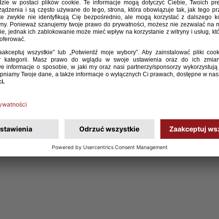
 lat 16 Piotr Kobierecki ogłosił listę zawodników
nych na listopadowe zgrupowanie. W jego ramach
iej w hiszpańskim Salou i zagrają z Koreą Południową
stopada, 16:00) i Marokiem (18 listopada, 12:00).