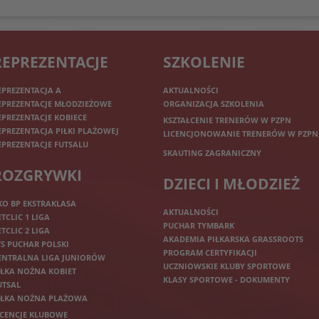
REPREZENTACJE
SZKOLENIE
EPREZENTACJA A
AKTUALNOŚCI
EPREZENTACJE MŁODZIEŻOWE
ORGANIZACJA SZKOLENIA
EPREZENTACJE KOBIECE
KSZTAŁCENIE TRENERÓW W PZPN
EPREZENTACJA PIŁKI PLAŻOWEJ
LICENCJONOWANIE TRENERÓW W PZPN
EPREZENTACJE FUTSALU
SKAUTING ZAGRANICZNY
ROZGRYWKI
DZIECI I MŁODZIEŻ
KO BP EKSTRAKLASA
AKTUALNOŚCI
ETCLIC 1 LIGA
PUCHAR TYMBARK
ETCLIC 2 LIGA
AKADEMIA PIŁKARSKA GRASSROOTS
TS PUCHAR POLSKI
PROGRAM CERTYFIKACJI
ENTRALNA LIGA JUNIORÓW
UCZNIOWSKIE KLUBY SPORTOWE
IŁKA NOŻNA KOBIET
KLASY SPORTOWE - DOKUMENTY
UTSAL
IŁKA NOŻNA PLAŻOWA
ICENCJE KLUBOWE