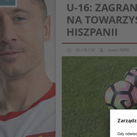
U-16: ZAGRA
NA TOWARZYS
HISZPANII
25 / 10 / 24
Autor: PZPN