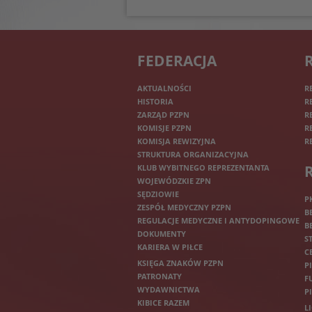
FEDERACJA
AKTUALNOŚCI
R
HISTORIA
R
ZARZĄD PZPN
R
KOMISJE PZPN
R
KOMISJA REWIZYJNA
R
STRUKTURA ORGANIZACYJNA
KLUB WYBITNEGO REPREZENTANTA
WOJEWÓDZKIE ZPN
SĘDZIOWIE
P
ZESPÓŁ MEDYCZNY PZPN
B
REGULACJE MEDYCZNE I ANTYDOPINGOWE
B
DOKUMENTY
S
KARIERA W PIŁCE
C
KSIĘGA ZNAKÓW PZPN
P
PATRONATY
F
WYDAWNICTWA
P
KIBICE RAZEM
L