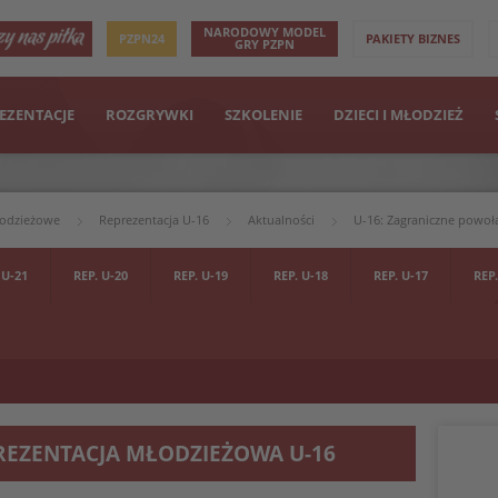
NARODOWY MODEL
PZPN24
PAKIETY BIZNES
GRY PZPN
EZENTACJE
ROZGRYWKI
SZKOLENIE
DZIECI I MŁODZIEŻ
łodzieżowe
Reprezentacja U-16
Aktualności
U-16: Zagraniczne powoła
 U-21
REP. U-20
REP. U-19
REP. U-18
REP. U-17
REP.
REZENTACJA MŁODZIEŻOWA U-16