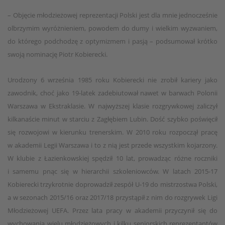
– Objęcie młodzieżowej reprezentacji Polski jest dla mnie jednocześnie
olbrzymim wyróżnieniem, powodem do dumy i wielkim wyzwaniem,
do którego podchodzę z optymizmem i pasją – podsumował krótko
swoją nominację Piotr Kobierecki.
Urodzony 6 września 1985 roku Kobierecki nie zrobił kariery jako
zawodnik, choć jako 19-latek zadebiutował nawet w barwach Polonii
Warszawa w Ekstraklasie. W najwyższej klasie rozgrywkowej zaliczył
kilkanaście minut w starciu z Zagłębiem Lubin. Dość szybko poświęcił
się rozwojowi w kierunku trenerskim. W 2010 roku rozpoczął pracę
w akademii Legii Warszawa i to z nią jest przede wszystkim kojarzony.
W klubie z Łazienkowskiej spędził 10 lat, prowadząc różne roczniki
i samemu pnąc się w hierarchii szkoleniowców. W latach 2015-17
Kobierecki trzykrotnie doprowadził zespół U-19 do mistrzostwa Polski,
a w sezonach 2015/16 oraz 2017/18 przystąpił z nim do rozgrywek Ligi
Młodzieżowej UEFA. Przez lata pracy w akademii przyczynił się do
wychowania wielu młodzieżowych i kilku seniorskich reprezentantów