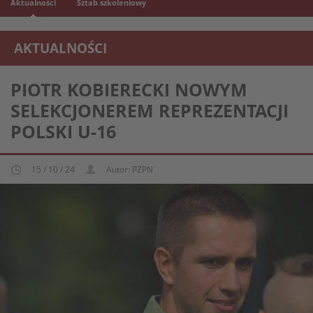
Aktualności
Sztab szkoleniowy
AKTUALNOŚCI
REPREZENTACJA MŁODZIEŻOWA U-16
PIOTR KOBIERECKI NOWYM
SELEKCJONEREM REPREZENTACJI
POLSKI U-16
15 / 10 / 24
Autor: PZPN