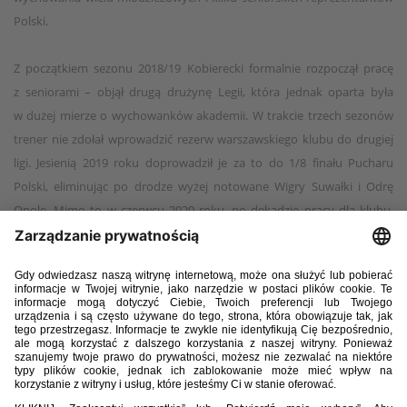
Polski.
Z początkiem sezonu 2018/19 Kobierecki formalnie rozpoczął pracę
z seniorami – objął drugą drużynę Legii, która jednak oparta była
w dużej mierze o wychowanków akademii. W trakcie trzech sezonów
trener nie zdołał wprowadzić rezerw warszawskiego klubu do drugiej
ligi. Jesienią 2019 roku doprowadził je za to do 1/8 finału Pucharu
Polski, eliminując po drodze wyżej notowane Wigry Suwałki i Odrę
Opole. Mimo to w czerwcu 2020 roku, po dekadzie pracy dla klubu,
pożegnał się z Legią.
Po półrocznej przerwie Kobierecki przejął drugoligowy wówczas Znicz
Pruszków, z którym dokończył sezon 2020/21. W kolejnych miesiącach
pracował jako ekspert telewizyjny, a w lipcu 2022 roku rozpoczął pracę
w KTS Weszło Warszawa, z którym rozstał się w kwietniu bieżącego
roku.