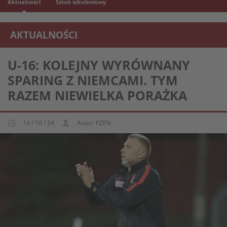
Aktualności
Sztab szkoleniowy
AKTUALNOŚCI
REPREZENTACJA MŁODZIEŻOWA U-16
U-16: KOLEJNY WYRÓWNANY
SPARING Z NIEMCAMI. TYM
RAZEM NIEWIELKA PORAŻKA
14 / 10 / 24
Autor: PZPN