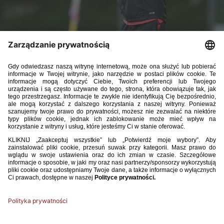
Po szalonym meczu z piątku, gdy reprezentacja Polski U-16
zremisowała 4:4 w sparingu z Niemcami, tym razem goli było
mniej. We wtorek piłkarze trenowani przez selekcjonera
Bartłomieja Zalewskiego przegrali z Niemcami 1:2.
14 października 2024, Berlin
Niemcy – Polska 2:1 (2:0)
Gole
: Luca Hampel 34, Simone Cannizzaro 43 – Oliver Scott 82
Polska
: 1. Karol Goralczyk - 15. Adrian Lis-Zieliński, 4. Kacper Cecuła (80,
21. Raszid Farouni), 3. Oskar Krakowiak - 18. Kajetan Fal (46, 7. Kajetan
Feliks), 6. Aleksander Wyganowski (75, 5. Bartosz Korżyński), 2. Piotr
Bartnicki (46, 16. Hubert Janyszka), 14. Szymon Piasta (46, 17. Adam
Hańcko), 11. Piotr Bartczak (46, 10. Zachary Zalewski) - 19. Igor