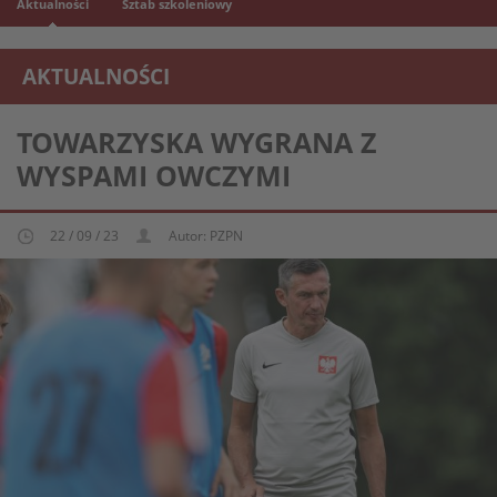
Aktualności
Sztab szkoleniowy
AKTUALNOŚCI
REPREZENTACJA MŁODZIEŻOWA U-16
TOWARZYSKA WYGRANA Z
WYSPAMI OWCZYMI
22 / 09 / 23
Autor: PZPN