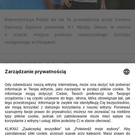
Reprezentacja Polski do lat 16 prowadzona przez trenera
Dariusza Gęsiora pokonała 4:1 Wyspy Owcze w meczu
o trzecie miejsce podczas towarzyskiego turnieju
rozegranego w Hiszpanii.
22 września 2023, San Pedro del Pinatar
Polska – Wyspy Owcze 4:1 (2:0)
Branki:
Maciej Ruszkiewicz 8, Antoni Uchroński 11 Michał Osowski 78,
88 – Rani Johannesem 56.
Polska:
(skład wyjściowy) 12. Antoni Błocki - 2. Wojciech Machura, 3.
Dawid Korzeniowski, 4. Hubert Kędziora, 5. Mateusz Cegliński, 8. Maciej
Ruszkiewicz, 10. Sammy Dudek, 11. Antoni Uchroński, 14. Jakub