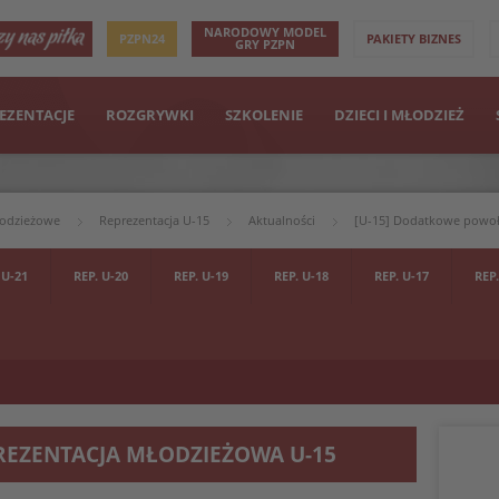
NARODOWY MODEL
PZPN24
PAKIETY BIZNES
GRY PZPN
EZENTACJE
ROZGRYWKI
SZKOLENIE
DZIECI I MŁODZIEŻ
łodzieżowe
Reprezentacja U-15
Aktualności
[U-15] Dodatkowe powoł
 U-21
REP. U-20
REP. U-19
REP. U-18
REP. U-17
REP.
REZENTACJA MŁODZIEŻOWA U-15