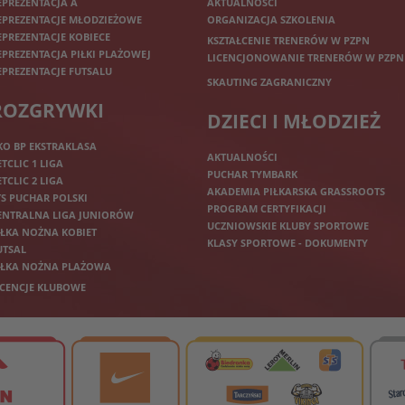
EPREZENTACJA A
AKTUALNOŚCI
EPREZENTACJE MŁODZIEŻOWE
ORGANIZACJA SZKOLENIA
EPREZENTACJE KOBIECE
KSZTAŁCENIE TRENERÓW W PZPN
EPREZENTACJA PIŁKI PLAŻOWEJ
LICENCJONOWANIE TRENERÓW W PZPN
EPREZENTACJE FUTSALU
SKAUTING ZAGRANICZNY
ROZGRYWKI
DZIECI I MŁODZIEŻ
KO BP EKSTRAKLASA
AKTUALNOŚCI
ETCLIC 1 LIGA
PUCHAR TYMBARK
ETCLIC 2 LIGA
AKADEMIA PIŁKARSKA GRASSROOTS
TS PUCHAR POLSKI
PROGRAM CERTYFIKACJI
ENTRALNA LIGA JUNIORÓW
UCZNIOWSKIE KLUBY SPORTOWE
IŁKA NOŻNA KOBIET
KLASY SPORTOWE - DOKUMENTY
UTSAL
IŁKA NOŻNA PLAŻOWA
ICENCJE KLUBOWE