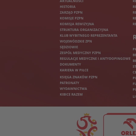
AKTUALNOŚCI
R
HISTORIA
R
ZARZĄD PZPN
R
KOMISJE PZPN
R
KOMISJA REWIZYJNA
R
STRUKTURA ORGANIZACYJNA
KLUB WYBITNEGO REPREZENTANTA
WOJEWÓDZKIE ZPN
SĘDZIOWIE
P
ZESPÓŁ MEDYCZNY PZPN
B
REGULACJE MEDYCZNE I ANTYDOPINGOWE
B
DOKUMENTY
S
KARIERA W PIŁCE
C
KSIĘGA ZNAKÓW PZPN
P
PATRONATY
F
WYDAWNICTWA
P
KIBICE RAZEM
L