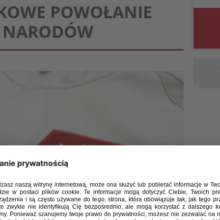
TKOWE POWOŁANIE
 4 NARODÓW