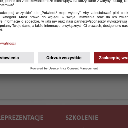
) otrzymał dodatkowe powołanie do reprezentacji
urniej 4 Narodów, w ramach którego biało-czerwoni
 16:00, Nakło), Węgrami (22 maja, g. 16:00, Łabiszyn)
11:00, Sicienko). Dowołany zawodnik zastąpił
ego z Legii Warszawa.
REPREZENTACJE
SZKOLENIE