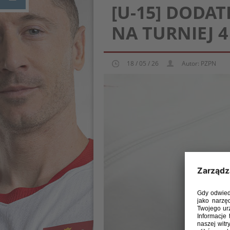
[U-15] DODA
NA TURNIEJ
18 / 05 / 26
Autor: PZPN