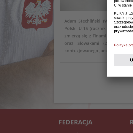
Adam Stechliński (Widzew Łódź
Polski U-15 (rocznik 2011) na T
zmierzą się z Finami (21 maja, g.
oraz Słowakami (24 maja, g. 
kontuzjowanego Jana Kaczorowski
FEDERACJA