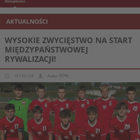
Aktualności
AKTUALNOŚCI
REPREZENTACJA MŁODZIEŻOWA U-15
WYSOKIE ZWYCIĘSTWO NA START
MIĘDZYPAŃSTWOWEJ
RYWALIZACJI!
15 / 10 / 24
Autor: PZPN