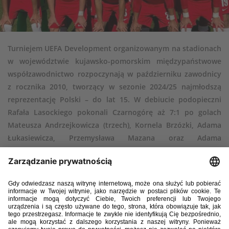
Turniejem UEFA Development organizowanym na stadionach
w województwie kujawsko-pomorskim międzypaństwowe
współzawodnictwo rozpoczynają w październiku zawodnicy
z rocznika 2010, tworzący w sezonie 2024/25 najmłodszą
reprezentację Polski – do lat 15. W debiucie podopieczni
Rafała Lasockiego pokonali Czarnogórę aż 7:1 po golach
Mateusza Andrzejkowicza (trzech), Kornela Brzózki, Adama
Łukasiewicza, Przemysława Mazana oraz Adama
Garwolińskiego. W kolejnych meczach biało-czerwoni
zmierzą się z Łotwą (17 października o godzinie 14:00
w Nakle) oraz z Luksemburgiem (20 października o godzinie
10:00 w Sicienku).
15 października 2024, Świecie