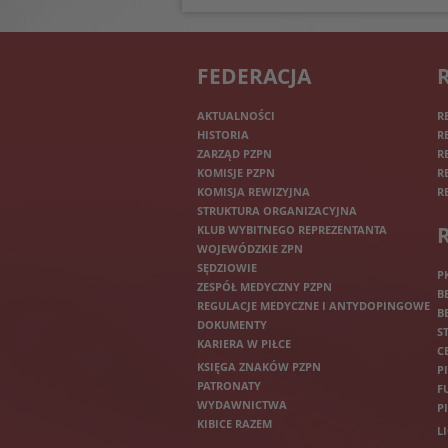
FEDERACJA
AKTUALNOŚCI
R
HISTORIA
R
ZARZĄD PZPN
R
KOMISJE PZPN
R
KOMISJA REWIZYJNA
R
STRUKTURA ORGANIZACYJNA
KLUB WYBITNEGO REPREZENTANTA
WOJEWÓDZKIE ZPN
SĘDZIOWIE
P
ZESPÓŁ MEDYCZNY PZPN
B
REGULACJE MEDYCZNE I ANTYDOPINGOWE
B
DOKUMENTY
S
KARIERA W PIŁCE
C
KSIĘGA ZNAKÓW PZPN
P
PATRONATY
F
WYDAWNICTWA
P
KIBICE RAZEM
L