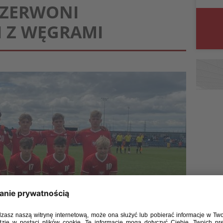
-CZERWONI
 Z WĘGRAMI