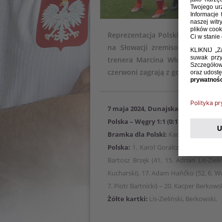
Reprezentacja Polski do lat 15 
na Słowacji zremisowała z Węg
trenera Marcina Włodarskiego z
czerwoni zagrają z gospodarzami, 
7 maja 2024, Dunajska Streda
Polska – Węgry 1:1 (0:1)
Bramka dla Polski:
Kacper Cecuła 41.
Polska:
1. Karol Goralczyk – 19. Aleksa
Bartosz Brzęk (41, 15. Adrian Lis-Zieli
Kucharski), 17. Adam Hańćko (52, 6. Woj
7. Piotr Bartnicki) – 20. Kacper Berkow
Żółte kartki:
Lis-Zieliński, Berkowski.