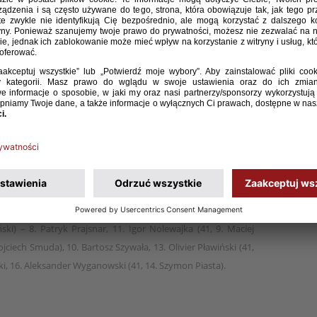
w drugim meczu towarzyskiego turnieju rozgrywanego
rami 1:1. Bramkę dla drużyny prowadzonej przez
dobył Kacper Cecuła. W ostatnim spotkaniu biało-
Słowacją (9 maja, 11:00, Senec).
nder Klimkiewicz (74, 3. Piotr Bartczak), 5. Kacper Cecuła, 2.
ński) – 8. Patryk Prajsnar, 11. Igor Nolewajka (41, 9. Maciej
ciech Smuda), 10. Bartosz Szywała, 13. Olivier Pławiński (41,
ski, 16. Aleksander Wyganowski (41, 14. Szymon Piasta).