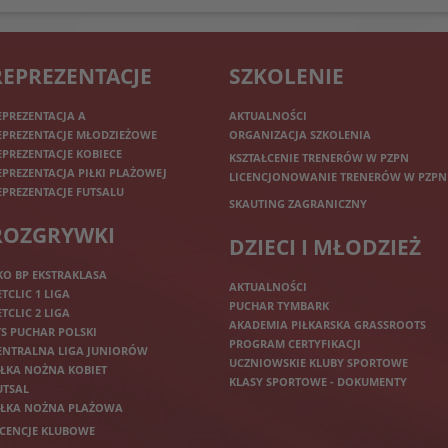
REPREZENTACJE
SZKOLENIE
EPREZENTACJA A
AKTUALNOŚCI
EPREZENTACJE MŁODZIEŻOWE
ORGANIZACJA SZKOLENIA
EPREZENTACJE KOBIECE
KSZTAŁCENIE TRENERÓW W PZPN
EPREZENTACJA PIŁKI PLAŻOWEJ
LICENCJONOWANIE TRENERÓW W PZPN
EPREZENTACJE FUTSALU
SKAUTING ZAGRANICZNY
ROZGRYWKI
DZIECI I MŁODZIEŻ
KO BP EKSTRAKLASA
AKTUALNOŚCI
ETCLIC 1 LIGA
PUCHAR TYMBARK
ETCLIC 2 LIGA
AKADEMIA PIŁKARSKA GRASSROOTS
TS PUCHAR POLSKI
PROGRAM CERTYFIKACJI
ENTRALNA LIGA JUNIORÓW
UCZNIOWSKIE KLUBY SPORTOWE
IŁKA NOŻNA KOBIET
KLASY SPORTOWE - DOKUMENTY
UTSAL
IŁKA NOŻNA PLAŻOWA
ICENCJE KLUBOWE