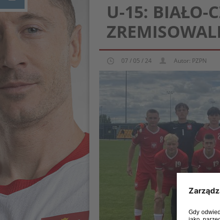
U-15: BIAŁO
ZREMISOWALI
07 / 05 / 24
Autor: PZPN