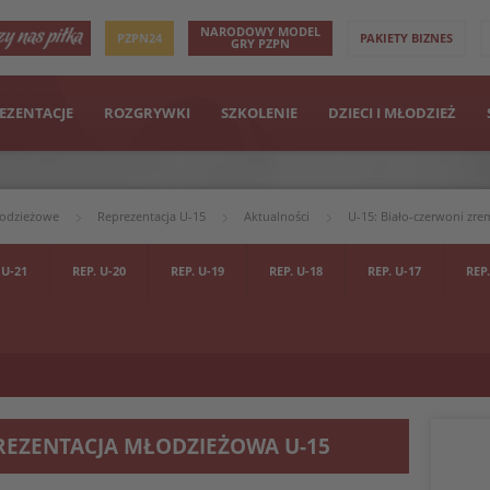
NARODOWY MODEL
PZPN24
PAKIETY BIZNES
GRY PZPN
EZENTACJE
ROZGRYWKI
SZKOLENIE
DZIECI I MŁODZIEŻ
łodzieżowe
Reprezentacja U-15
Aktualności
U-15: Biało-czerwoni zre
 U-21
REP. U-20
REP. U-19
REP. U-18
REP. U-17
REP.
REZENTACJA MŁODZIEŻOWA U-15